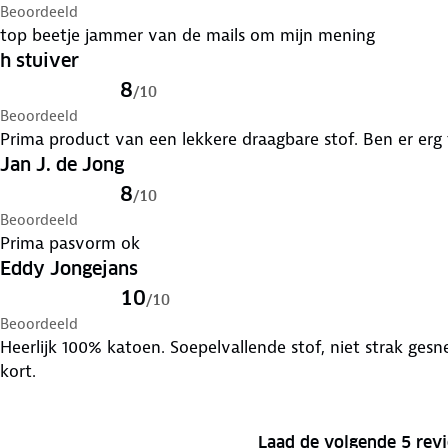
Beoordeeld
top beetje jammer van de mails om mijn mening
h stuiver
8
/
10
Beoordeeld
Prima product van een lekkere draagbare stof. Ben er erg
Jan J. de Jong
8
/
10
Beoordeeld
Prima pasvorm ok
Eddy Jongejans
10
/
10
Beoordeeld
Heerlijk 100% katoen. Soepelvallende stof, niet strak gesn
kort.
Laad de volgende 5 rev