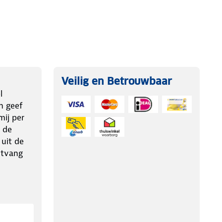
Veilig en Betrouwbaar
l
n geef
ij per
 de
 uit de
ntvang