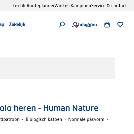
- km file
Routeplanner
Winkels
Kampioen
Service & contact
Inloggen
ap
Zakelijk
Polo heren - Human Nature
rdpatroon
Biologisch katoen
Normale pasvorm
d