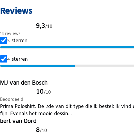
Reviews
9,3
/
10
14 reviews
5 sterren
4 sterren
MJ van den Bosch
10
/
10
Beoordeeld
Prima Poloshirt. De 2de van dit type die ik bestel: Ik vin
fijn. Evenals het mooie dessin...
bert van Oord
8
/
10