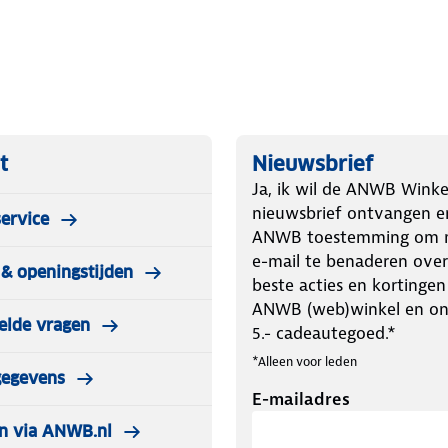
t
Nieuwsbrief
Ja, ik wil de ANWB Winke
nieuwsbrief ontvangen e
ervice
ANWB toestemming om m
e-mail te benaderen over
& openingstijden
beste acties en kortingen
ANWB (web)winkel en o
elde vragen
5.- cadeautegoed.*
*Alleen voor leden
gegevens
E-mailadres
n via ANWB.nl