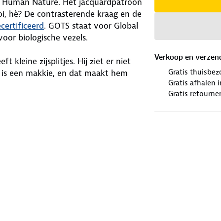
an Human Nature. Het jacquardpatroon
i, hè? De contrasterende kraag en de
ertificeerd
. GOTS staat voor Global
oor biologische vezels.
Verkoop en verzen
kleine zijsplitjes. Hij ziet er niet
Gratis thuisbez
n is een makkie, en dat maakt hem
Gratis afhalen
Gratis retourne
winkels. Wij geven er een nieuwe