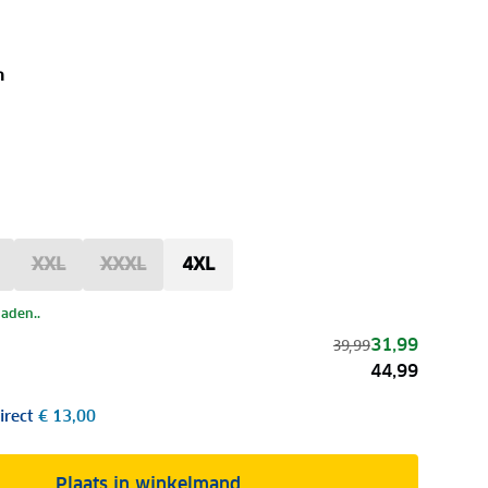
n
XXL
XXXL
4XL
laden..
31,99
39,99
44,99
irect
€ 13,00
Plaats in winkelmand