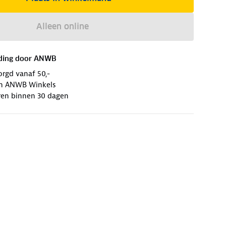
Alleen online
ding door
ANWB
orgd vanaf 50,-
 in ANWB Winkels
ren binnen 30 dagen