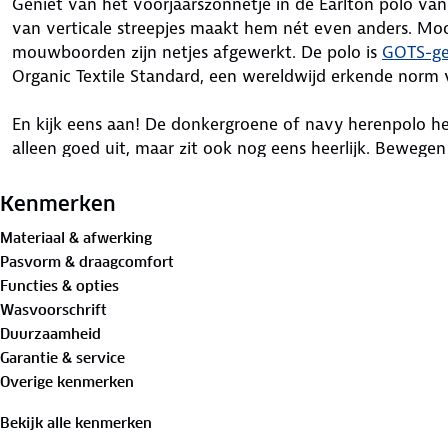
Geniet van het voorjaarszonnetje in de Earlton polo v
van verticale streepjes maakt hem nét even anders. Moo
mouwboorden zijn netjes afgewerkt. De polo is
GOTS-gec
Organic Textile Standard, een wereldwijd erkende norm v
En kijk eens aan! De donkergroene of navy herenpolo heeft 
alleen goed uit, maar zit ook nog eens heerlijk. Bewege
perfect voor het voorjaar!
Kenmerken
Materiaal:
Materiaal & afwerking
100%
biologisch katoen
Pasvorm & draagcomfort
Functies & opties
Is je kleding aan vervanging toe? Lever het in bij onze 
Wasvoorschrift
bestemming aan.
Duurzaamheid
Garantie & service
Overige kenmerken
Bekijk alle kenmerken