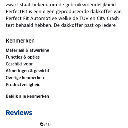
zwart staat bekend om de gebruiksvriendelijkheid.
PerfectFit is een eigen geproduceerde dakkoffer van
Perfect Fit Automotive welke de TÜV en City Crash
test behaald hebben. De dakkoffer past op iedere
auto die voorzien is van stalen of aluminium
dakdragers die max. 80 mm breed is en waarbij de
Kenmerken
afstand tussen de dragers (voor- en achterkant)
Materiaal & afwerking
maximaal 80 centimeter is. De afmetingen van deze
Functies & opties
PerfectFit dakkoffer maken het dat deze dakkoffer
Geschikt voor
de ideale maten heeft voor iedere auto van groot
Afmetingen & gewicht
tot klein. Door die afmetingen is deze passend op
Overige kenmerken
ieder voertuig zonder dat de dakkoffer aan de
Productveiligheid
voorzijde of achterzijde uitsteekt.
Waar is deze Dakkoffer 400 liter Perfect Fit
Bekijk alle kenmerken
travelbox Mat zwart geschikt voor
Reviews
De Dakkoffer 400 liter Perfect Fit travelbox Mat
zwart is uiterst geschikt voor vervoeren van extra
6
/
10
bagage. Zo kan een dakkoffer multifunctioneel zijn