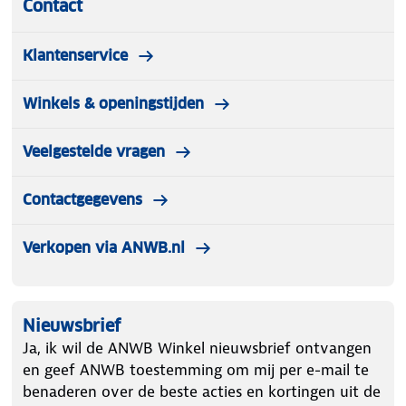
Contact
Bij de Jetboil MicroMo krijg je een 0,8 liter FluxRing®
kookbeker, een deksel met drinkopening, schenktuit
en zeef, een bodembeschermer die ook als
Klantenservice
maatbeker en schaal dient, en de brander.
Winkels & openingstijden
Veelgestelde vragen
Contactgegevens
Verkopen via ANWB.nl
Nieuwsbrief
Ja, ik wil de ANWB Winkel nieuwsbrief ontvangen
en geef ANWB toestemming om mij per e-mail te
benaderen over de beste acties en kortingen uit de