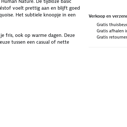
 Human Nature. De tijdloze basic
éstof voelt prettig aan en blijft goed
rquoise. Het subtiele knoopje in een
Verkoop en verzen
Gratis thuisbez
Gratis afhalen
je fris, ook op warme dagen. Deze
Gratis retourne
 keuze tussen een casual of nette
at voor Global Organic Textile
 vezels.
winkels. Wij geven er een nieuwe