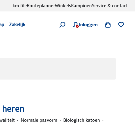
- km file
Routeplanner
Winkels
Kampioen
Service & contact
Inloggen
ap
Zakelijk
o heren
aliteit
Normale pasvorm
Biologisch katoen
d