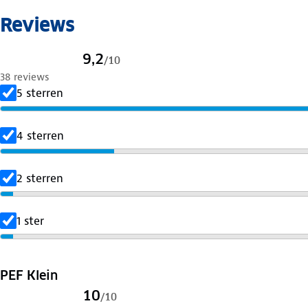
Reviews
9,2
/
10
38 reviews
5 sterren
4 sterren
2 sterren
1 ster
PEF Klein
10
/
10