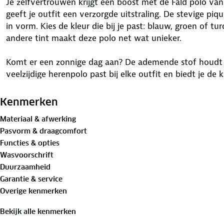
Je zelfvertrouwen krijgt een boost met de Fald polo van
geeft je outfit een verzorgde uitstraling. De stevige piqu
in vorm. Kies de kleur die bij je past: blauw, groen of tu
andere tint maakt deze polo net wat unieker.
Komt er een zonnige dag aan? De ademende stof houdt 
veelzijdige herenpolo past bij elke outfit en biedt je de
uitstraling. De Fald polo is
GOTS-gecertificeerd
. GOTS sta
Standard, een wereldwijd erkende norm voor biologische
Kenmerken
Materiaal & afwerking
Materiaal:
Pasvorm & draagcomfort
100%
biologisch katoen
Functies & opties
Wasvoorschrift
Is je kleding aan vervanging toe? Lever het in bij onze 
Duurzaamheid
bestemming aan.
Garantie & service
Overige kenmerken
Bekijk alle kenmerken