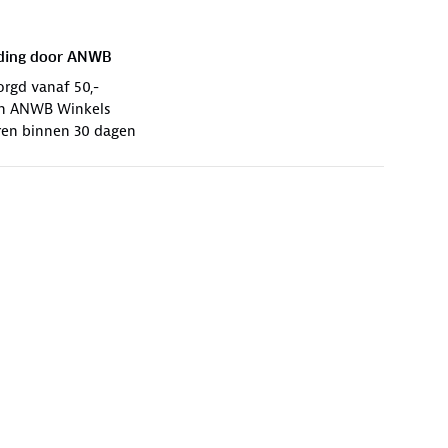
ding door
ANWB
orgd vanaf 50,-
 in ANWB Winkels
ren binnen 30 dagen