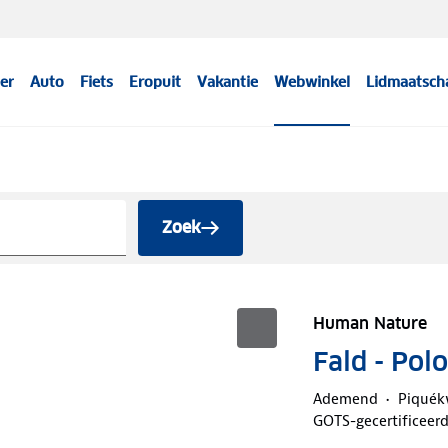
er
Auto
Fiets
Eropuit
Vakantie
Webwinkel
Lidmaatsch
Zoek
Human Nature
Fald - Pol
Ademend
Piquékw
GOTS-gecertificeer