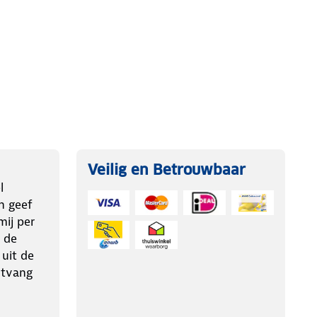
Veilig en Betrouwbaar
l
n geef
ij per
 de
 uit de
ntvang