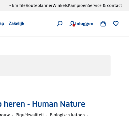
- km file
Routeplanner
Winkels
Kampioen
Service & contact
Inloggen
ap
Zakelijk
o heren - Human Nature
mouw
Piquékwaliteit
Biologisch katoen
d