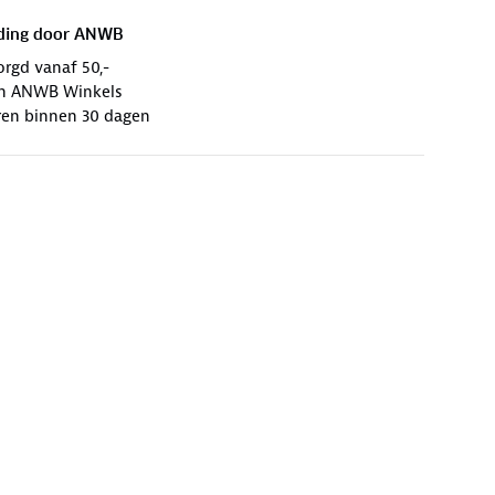
ding door
ANWB
orgd vanaf 50,-
 in ANWB Winkels
ren binnen 30 dagen