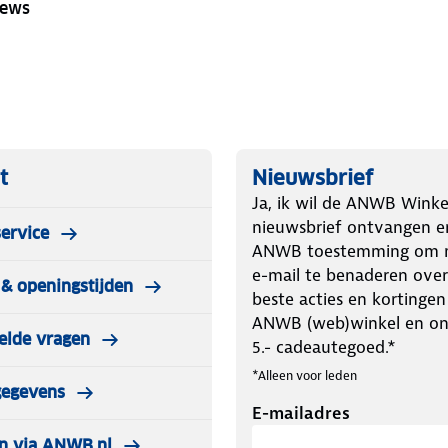
iews
t
Nieuwsbrief
Ja, ik wil de ANWB Winke
nieuwsbrief ontvangen e
ervice
ANWB toestemming om m
e-mail te benaderen over
& openingstijden
beste acties en kortingen
ANWB (web)winkel en o
elde vragen
5.- cadeautegoed.*
*Alleen voor leden
gegevens
E-mailadres
n via ANWB.nl