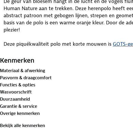
De geur van bloesem hangt in de lucht en de vogels flui
Human Nature aan te trekken. Deze herenpolo heeft e
abstract patroon met gebogen lijnen, strepen en geomet
basis van de polo is een warme oranje kleur. Door de a
plezier!
Deze piquékwaliteit polo met korte mouwen is
GOTS-gec
Organic Textile Standard, een wereldwijd erkende norm 
laat je goed voor de dag komen.
Kenmerken
Materiaal & afwerking
Materiaal:
Pasvorm & draagcomfort
100%
biologisch katoen
Functies & opties
Wasvoorschrift
Is je kleding aan vervanging toe? Lever het in bij onze 
Duurzaamheid
bestemming aan.
Garantie & service
Overige kenmerken
Bekijk alle kenmerken