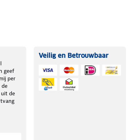
Veilig en Betrouwbaar
l
n geef
ij per
 de
 uit de
ntvang