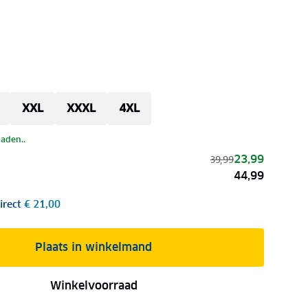
XXL
XXXL
4XL
laden..
23,99
39,99
44,99
irect
€ 21,00
Plaats in winkelmand
Winkelvoorraad