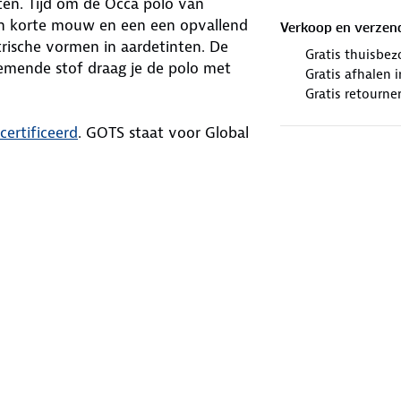
ten. Tijd om de Occa polo van
en korte mouw en een een opvallend
Verkoop en verzen
rische vormen in aardetinten. De
Gratis thuisbez
demende stof draag je de polo met
Gratis afhalen
Gratis retourne
ertificeerd
. GOTS staat voor Global
voor biologische vezels. De Occa polo
winkels. Wij geven er een nieuwe