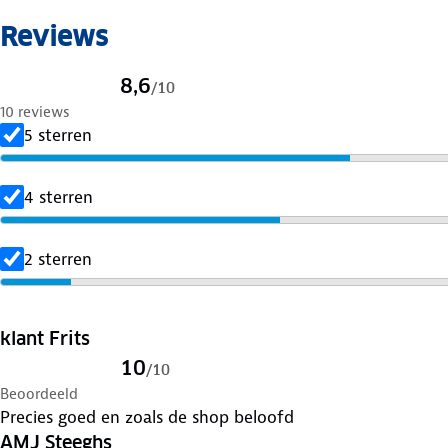
Reviews
8,6
/
10
10 reviews
5 sterren
4 sterren
2 sterren
klant Frits
10
/
10
Beoordeeld
Precies goed en zoals de shop beloofd
AMJ Steeghs