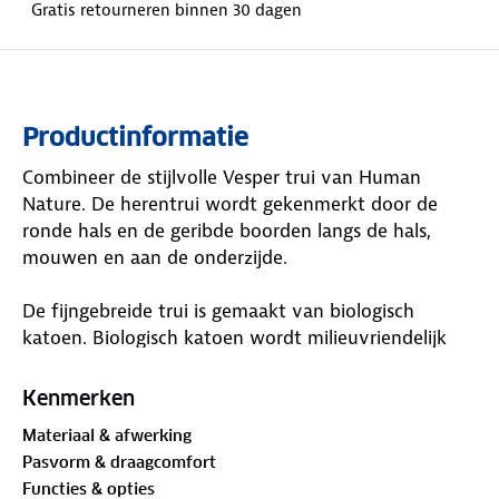
Gratis retourneren binnen 30 dagen
Productinformatie
Combineer de stijlvolle Vesper trui van Human
Nature. De herentrui wordt gekenmerkt door de
ronde hals en de geribde boorden langs de hals,
mouwen en aan de onderzijde.
De fijngebreide trui is gemaakt van biologisch
katoen. Biologisch katoen wordt milieuvriendelijk
geproduceerd en komt uit biologische landbouw.
Een goede basic om standaard in je kast te hebben
Kenmerken
liggen. Welke kleurvariant vind jij het mooist: blauw,
Materiaal & afwerking
donkergroen, lichtblauw, lichtbruin, navy of petrol?
Pasvorm & draagcomfort
Functies & opties
Materiaal