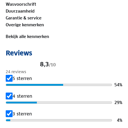
Wasvoorschrift
100%
biologisch katoen
Duurzaamheid
Garantie & service
Is je kleding aan vervanging toe? Lever het in bij
Overige kenmerken
onze winkels. Wij geven er een nieuwe bestemming
aan.
Bekijk alle kenmerken
Reviews
8,3
/
10
24 reviews
5 sterren
54
%
4 sterren
29
%
3 sterren
4
%