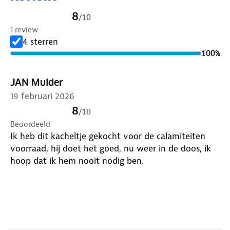
Uitgebreide beveiligingstechnieken
8
/
10
De rolkachel infrarood beschikt over uitgebreide
1 review
beveiligingstechnieken. Denk aan overstroom-,
4 sterren
oververhittings- en omvalbeveiliging. Met de piëzo-
100
%
elektrische ontsteking was het tevens nog nooit zo
makkelijk om de kachel aan te krijgen. Let op!
JAN Mulder
Gebruik de mobiele gaskachel alleen in goed
19 februari 2026
geventileerde ruimtes. Niet te gebruiken in caravans
en campers.
8
/
10
Beoordeeld
Gebruik jij de Mestic rolkachel infrarood MRK-100 als
Ik heb dit kacheltje gekocht voor de calamiteiten
bijverwarming in bijvoorbeeld de voortent of op
voorraad, hij doet het goed, nu weer in de doos, ik
zolder? De keus is aan jou! Met deze gaskachel heb
hoop dat ik hem nooit nodig ben.
je het in een mum van tijd aangenaam warm.