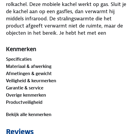
rolkachel. Deze mobiele kachel werkt op gas. Sluit je
de kachel aan op een gasfles, dan verwarmt hij
middels infrarood. De stralingswarmte die het
product afgeeft verwarmt niet de ruimte, maar de
objecten in het bereik. Je hebt het met een
infraroodkachel daarom binnen enkele ogenblikken
heerlijk warm. Vergelijk het met warme
Kenmerken
zonnestralen, zonder Uv-straling! De mobiele
Specificaties
gaskachel heeft drie warmtestanden: 1,4 kW, 2,8 kW
Materiaal & afwerking
en 4,2 kW.
Afmetingen & gewicht
Veiligheid & keurmerken
Belangrijkste voordelen:
Garantie & service
• Infraroodverwarming op gas
Overige kenmerken
• Overstroom-, oververhittings-, en omvalbeveiliging
Productveiligheid
• Zuurstofbeveiliging (ODS)
• Piëzo-elektrische ontsteking
Bekijk alle kenmerken
• 3 warmtestanden: 1,4 kW, 2,8 kW en 4,2 kW
• Gasverbruik van 305 gr/h bij 4,2 kW
Reviews