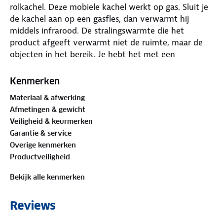
rolkachel. Deze mobiele kachel werkt op gas. Sluit je
de kachel aan op een gasfles, dan verwarmt hij
middels infrarood. De stralingswarmte die het
product afgeeft verwarmt niet de ruimte, maar de
objecten in het bereik. Je hebt het met een
infraroodkachel daarom binnen enkele ogenblikken
heerlijk warm. Vergelijk het met warme
Kenmerken
zonnestralen, zonder Uv-straling! De mobiele
Materiaal & afwerking
gaskachel heeft drie warmtestanden: 1,4 kW, 2,8 kW
Afmetingen & gewicht
en 4,2 kW.
Veiligheid & keurmerken
Garantie & service
Belangrijkste voordelen:
Overige kenmerken
• Infraroodverwarming op gas
Productveiligheid
• Overstroom-, oververhittings-, en omvalbeveiliging
• Zuurstofbeveiliging (ODS)
Bekijk alle kenmerken
• Piëzo-elektrische ontsteking
• 3 warmtestanden: 1,4 kW, 2,8 kW en 4,2 kW
Reviews
• Gasverbruik van 305 gr/h bij 4,2 kW