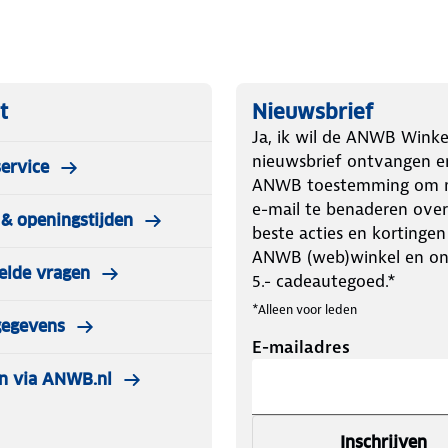
 beveiligingstechnieken. Denk aan
de piëzo-elektrische ontsteking was
t
Nieuwsbrief
rijgen. Let op! Gebruik de mobiele
Ja, ik wil de ANWB Winke
gebruiken in caravans en campers.
nieuwsbrief ontvangen e
ervice
 elektrische bijverwarming? De keus is
ANWB toestemming om m
 mum van tijd aangenaam warm in
e-mail te benaderen over
& openingstijden
beste acties en kortingen
ANWB (web)winkel en o
elde vragen
5.- cadeautegoed.*
*Alleen voor leden
gegevens
E-mailadres
n via ANWB.nl
Inschrijven