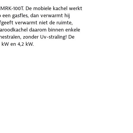
 MRK-100T. De mobiele kachel werkt
op een gasfles, dan verwarmt hij
fgeeft verwarmt niet de ruimte,
fraroodkachel daarom binnen enkele
estralen, zonder Uv-straling! De
8 kW en 4,2 kW.
he verwarmingselement. Je hebt keuze
0 W. De elektrische verwarming
mtespreiding.