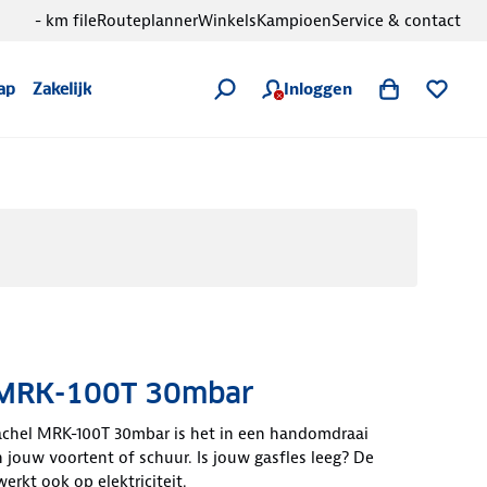
- km file
Routeplanner
Winkels
Kampioen
Service & contact
Inloggen
ap
Zakelijk
 MRK-100T 30mbar
achel MRK-100T 30mbar is het in een handomdraai
jouw voortent of schuur. Is jouw gasfles leeg? De
erkt ook op elektriciteit.