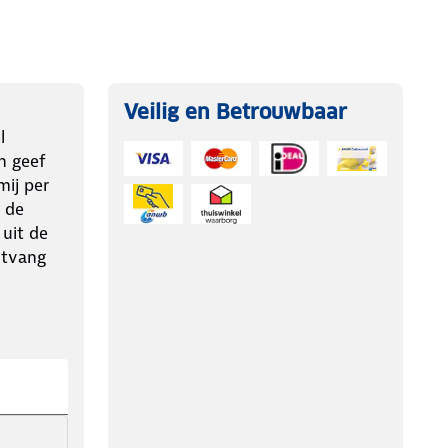
Veilig en Betrouwbaar
l
n geef
ij per
 de
 uit de
ntvang