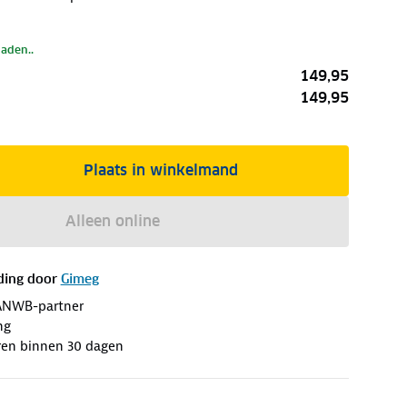
laden..
149,95
149,95
Plaats in winkelmand
Alleen online
ding door
Gimeg
ANWB-partner
ng
ren binnen 30 dagen