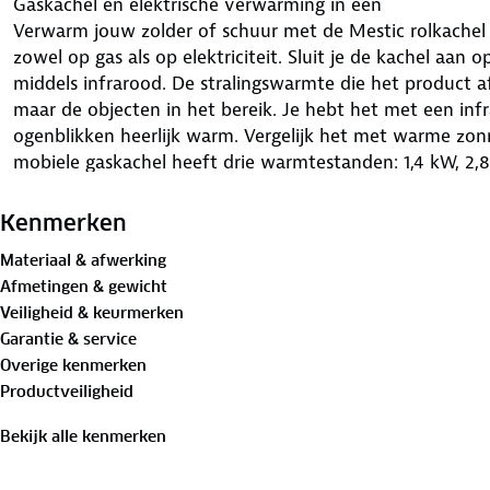
Gaskachel en elektrische verwarming in één
Verwarm jouw zolder of schuur met de Mestic rolkachel
zowel op gas als op elektriciteit. Sluit je de kachel aan 
middels infrarood. De stralingswarmte die het product a
maar de objecten in het bereik. Je hebt het met een in
ogenblikken heerlijk warm. Vergelijk het met warme zonn
mobiele gaskachel heeft drie warmtestanden: 1,4 kW, 2,
Is jouw gasfles leeg? Schakel dan over op het elektrisc
uit twee elektrische verwarmingsstanden: 750 W en 150
Kenmerken
beschikt ook over een ventilator voor een optimale war
Materiaal & afwerking
Afmetingen & gewicht
Belangrijkste voordelen:
Veiligheid & keurmerken
• Infraroodverwarming op gas
Garantie & service
• Elektrische verwarming met ventilator
Overige kenmerken
• Overstroom-, oververhittings-, en omvalbeveiliging
Productveiligheid
• Zuurstofbeveiliging (ODS)
• Piëzo-elektrische ontsteking
Bekijk alle kenmerken
• Vermogen gaskachel: 1,4 kW, 2,8 kW en 4,2 kW
• Vermogen elektrische kachel: 750 W en 1500 W