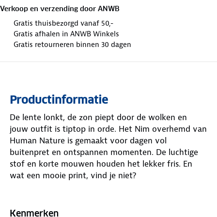
Verkoop en verzending door
ANWB
Gratis thuisbezorgd vanaf 50,-
Gratis afhalen in ANWB Winkels
Gratis retourneren binnen 30 dagen
Productinformatie
De lente lonkt, de zon piept door de wolken en
jouw outfit is tiptop in orde. Het Nim overhemd van
Human Nature is gemaakt voor dagen vol
buitenpret en ontspannen momenten. De luchtige
stof en korte mouwen houden het lekker fris. En
wat een mooie print, vind je niet?
De button-down kraag blijft piekfijn op zijn plek.
Door de normale pasvorm zit dit herenoverhemd als
Kenmerken