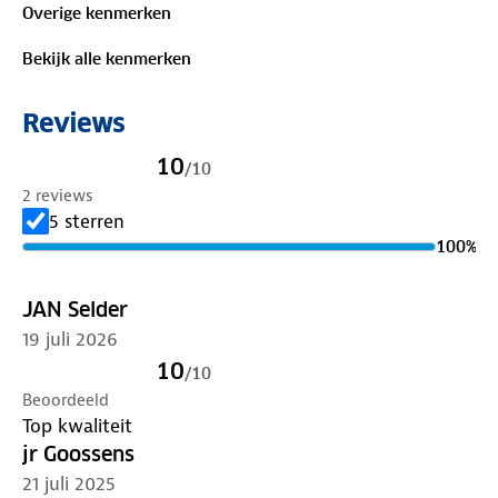
Overige kenmerken
beekjes of geniet je van een ijskoud drankje op het
terras? Met het Waldo overhemd maak je van elk
Bekijk alle kenmerken
moment een belevenis.
Reviews
Materiaal:
100%
biologisch katoen
10
/
10
2 reviews
Is je kleding aan vervanging toe? Lever het in bij
5 sterren
onze winkels. Wij geven er een nieuwe bestemming
100
%
aan.
JAN Selder
19 juli 2026
10
/
10
Beoordeeld
Top kwaliteit
jr Goossens
21 juli 2025