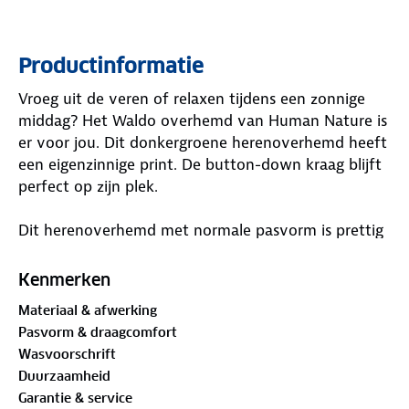
Productinformatie
Vroeg uit de veren of relaxen tijdens een zonnige
middag? Het Waldo overhemd van Human Nature is
er voor jou. Dit donkergroene herenoverhemd heeft
een eigenzinnige print. De button-down kraag blijft
perfect op zijn plek.
Dit herenoverhemd met normale pasvorm is prettig
voor het voorjaar of de zomer. De lichte stof voert
vocht goed af en houdt je comfortabel. Bewuste
Kenmerken
keuzes maken? Dit overhemd is
GOTS-
Materiaal & afwerking
gecertificeerd
. GOTS staat voor Global Organic
Pasvorm & draagcomfort
Textile Standard, een wereldwijd erkende norm voor
Wasvoorschrift
biologische vezels.
Duurzaamheid
Garantie & service
Struin je door de natuur, fiets je langs kabbelende