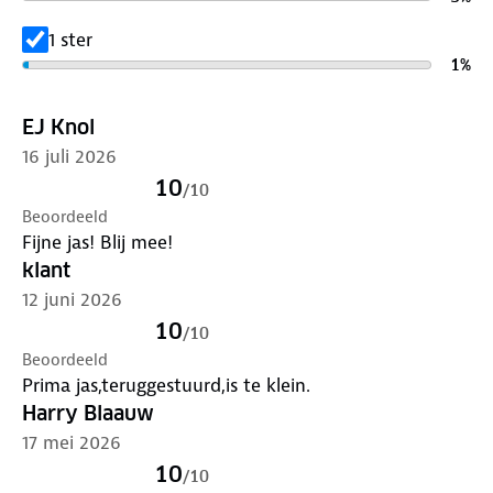
Verleng de levensduur van je kleding met goed
onderhoud
. Gebruik een alkalivrij wasmiddel en was
1 ster
op 30 graden. Is je kleding aan vervanging toe?
1
%
Lever het in bij onze winkels. Wij geven er een
nieuwe bestemming aan.
EJ Knol
16 juli 2026
10
/
10
Beoordeeld
Fijne jas! Blij mee!
klant
12 juni 2026
10
/
10
Beoordeeld
Prima jas,teruggestuurd,is te klein.
Harry Blaauw
17 mei 2026
10
/
10