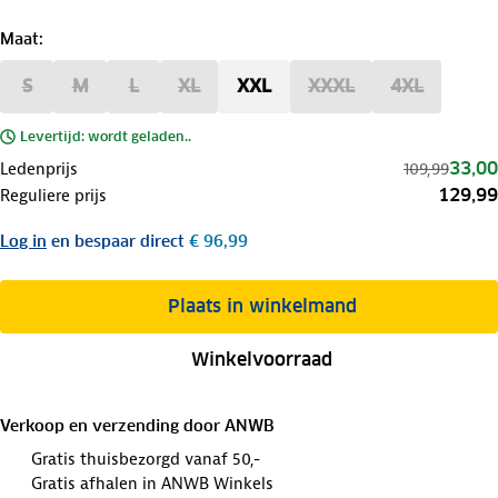
Maat
:
S
M
L
XL
XXL
XXXL
4XL
Levertijd: wordt geladen..
33,00
Ledenprijs
109,99
129,99
Reguliere prijs
Log in
en bespaar direct
€ 96,99
Plaats in winkelmand
Winkelvoorraad
Verkoop en verzending door
ANWB
Gratis thuisbezorgd vanaf 50,-
Gratis afhalen in ANWB Winkels