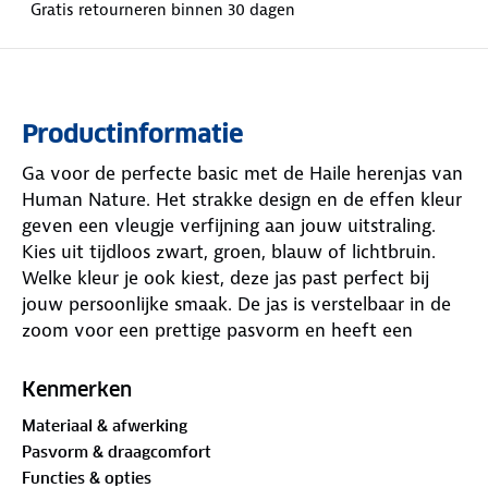
Gratis retourneren binnen 30 dagen
Productinformatie
Ga voor de perfecte basic met de Haile herenjas van
Human Nature. Het strakke design en de effen kleur
geven een vleugje verfijning aan jouw uitstraling.
Kies uit tijdloos zwart, groen, blauw of lichtbruin.
Welke kleur je ook kiest, deze jas past perfect bij
jouw persoonlijke smaak. De jas is verstelbaar in de
zoom voor een prettige pasvorm en heeft een
oprolbare, afneembare capuchon.
Kenmerken
Deze lichtgewicht zomerjas is
waterdicht tot 10.000
Materiaal & afwerking
mm
. Dankzij de getapete naden blijf je beschermd
Pasvorm & draagcomfort
tegen de meest intense regenbuien. De winddichte
Functies & opties
eigenschappen en een windvanger achter de rits