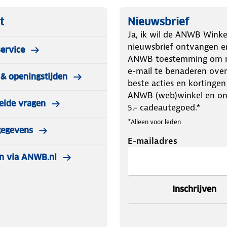
t
Nieuwsbrief
Ja, ik wil de ANWB Winke
nieuwsbrief ontvangen e
ervice
ANWB toestemming om m
e-mail te benaderen over
& openingstijden
beste acties en kortingen
ANWB (web)winkel en o
elde vragen
5.- cadeautegoed.*
*Alleen voor leden
gegevens
E-mailadres
n via ANWB.nl
Inschrijven