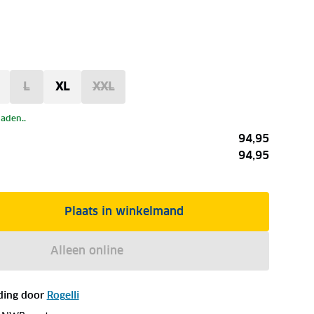
L
XL
XXL
laden..
94,95
94,95
Plaats in winkelmand
Alleen online
ding door
Rogelli