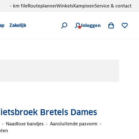
- km file
Routeplanner
Winkels
Kampioen
Service & contact
Inloggen
ap
Zakelijk
Fietsbroek Bretels Dames
Naadloze bandjes
Aansluitende pasvorm
nten