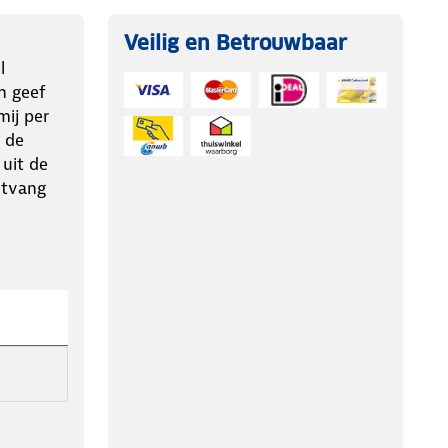
Veilig en Betrouwbaar
l
n geef
ij per
 de
 uit de
ntvang