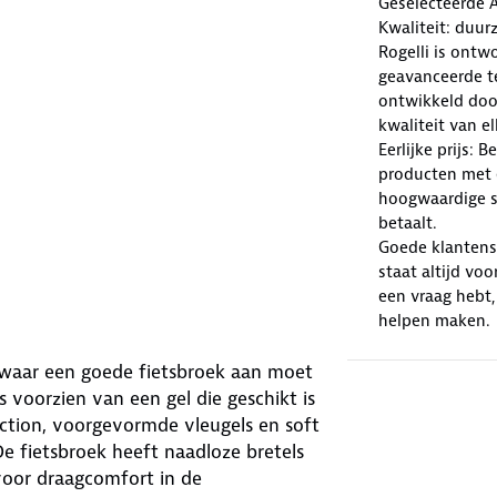
Geselecteerde 
Kwaliteit: duur
Rogelli is ont
geavanceerde te
ontwikkeld doo
kwaliteit van e
Eerlijke prijs: 
producten met e
hoogwaardige sp
betaalt.
Goede klantense
staat altijd voo
een vraag hebt,
helpen maken.
n waar een goede fietsbroek aan moet
s voorzien van een gel die geschikt is
iction, voorgevormde vleugels en soft
 De fietsbroek heeft naadloze bretels
voor draagcomfort in de