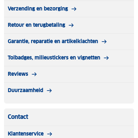
Comfortabel en stijvol: deze sokken zijn een must-
Verzending en bezorging
have.
Retour en terugbetaling
Garantie, reparatie en artikelklachten
Tolbadges, milieustickers en vignetten
Reviews
Duurzaamheid
Contact
Klantenservice