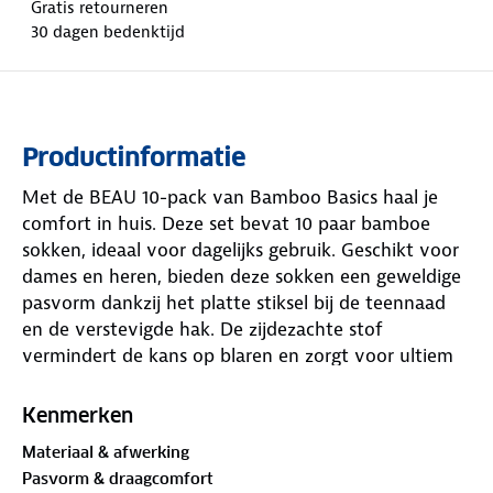
Gratis retourneren
30 dagen bedenktijd
Productinformatie
Met de BEAU 10-pack van Bamboo Basics haal je
comfort in huis. Deze set bevat 10 paar bamboe
sokken, ideaal voor dagelijks gebruik. Geschikt voor
dames en heren, bieden deze sokken een geweldige
pasvorm dankzij het platte stiksel bij de teennaad
en de verstevigde hak. De zijdezachte stof
vermindert de kans op blaren en zorgt voor ultiem
draaggemak.
Kenmerken
Dankzij de ademende en vochtregulerende
Materiaal & afwerking
eigenschappen van bamboe blijven je voeten de
Pasvorm & draagcomfort
hele dag fris en droog. Een handig detail: de sokken