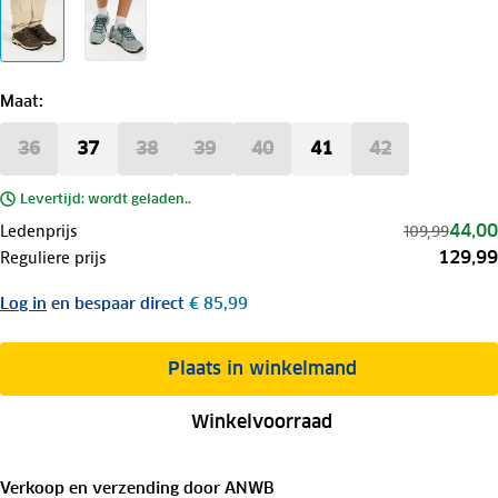
Maat
:
36
37
38
39
40
41
42
Levertijd: wordt geladen..
44,00
Ledenprijs
109,99
129,99
Reguliere prijs
Log in
en bespaar direct
€ 85,99
Plaats in winkelmand
Winkelvoorraad
Verkoop en verzending door
ANWB