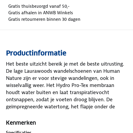
Gratis thuisbezorgd vanaf 50,-
Gratis afhalen in ANWB Winkels
Gratis retourneren binnen 30 dagen
Productinformatie
Het beste uitzicht bereik je met de beste uitrusting.
De lage Laurawoods wandelschoenen van Human
Nature zijn er voor stevige wandelingen, ook in
wisselvallig weer. Het Hydro Pro-Tex membraan
houdt water buiten en laat transpiratievocht
ontsnappen, zodat je voeten droog blijven. De
geïmpregneerde watertong, het flapje onder de
veters, biedt extra bescherming tegen water en vuil.
Bij langdurig lopen door nat gras of zware regen
Kenmerken
kunnen er wel waterdruppels via naden of andere
Specificaties