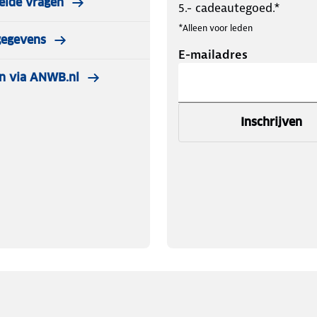
elde vragen
5.- cadeautegoed.*
*Alleen voor leden
gegevens
E-mailadres
n via ANWB.nl
Inschrijven