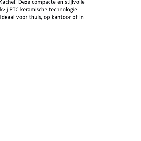
achel! Deze compacte en stijlvolle
kzij PTC keramische technologie
deaal voor thuis, op kantoor of in
en ECO-modus
albeveiliging
ormaal (1350W) en ECO-modus. De
ig te blijven. De koelstand (4W)