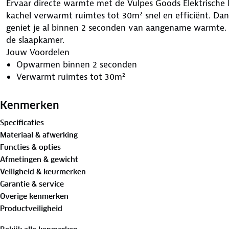
Ervaar directe warmte met de Vulpes Goods Elektrische K
kachel verwarmt ruimtes tot 30m² snel en efficiënt. Dan
geniet je al binnen 2 seconden van aangename warmte. I
de slaapkamer.
Jouw Voordelen
Opwarmen binnen 2 seconden
Verwarmt ruimtes tot 30m²
3 warmtestanden: Hoog (2000W), Normaal (1350W) 
1 koelstand: Normale wind (4W)
Kenmerken
Slimme thermostaat: Stel je kamer in op 15-45°C
Specificaties
70° rotatie voor efficiënte warmteverdeling
Materiaal & afwerking
Incl. afstandsbediening
Functies & opties
Geluidsniveau van slechts 38dB – ideaal voor rust
Afmetingen & gewicht
Timerfunctie: 1-12 uur
Veiligheid & keurmerken
Uitgebreide veiligheidsfuncties: Oververhittings- en v
Garantie & service
Compact en draagbaar design
Overige kenmerken
Flexibele Warmteopties
Productveiligheid
De kachel biedt drie warmtestanden: Hoog (2000W), N
ECO-modus regelt automatisch de warmte om energiezuin