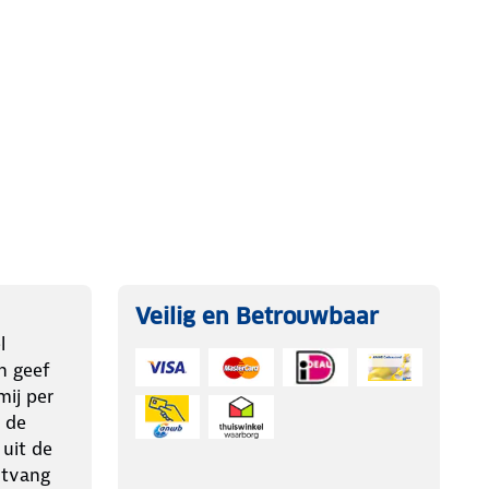
Veilig en Betrouwbaar
l
n geef
ij per
 de
 uit de
ntvang