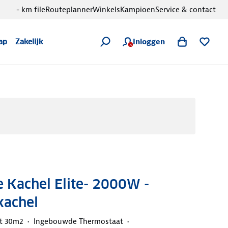
- km file
Routeplanner
Winkels
Kampioen
Service & contact
Inloggen
ap
Zakelijk
e Kachel Elite- 2000W -
kachel
ot 30m2
Ingebouwde Thermostaat