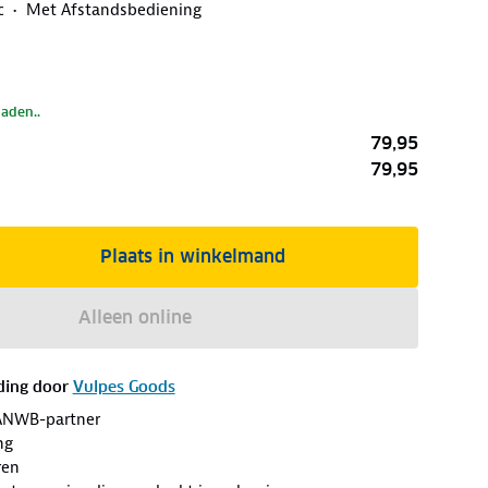
c
Met Afstandsbediening
laden..
79,95
79,95
Plaats in winkelmand
Alleen online
ding door
Vulpes Goods
ANWB-partner
ng
ren