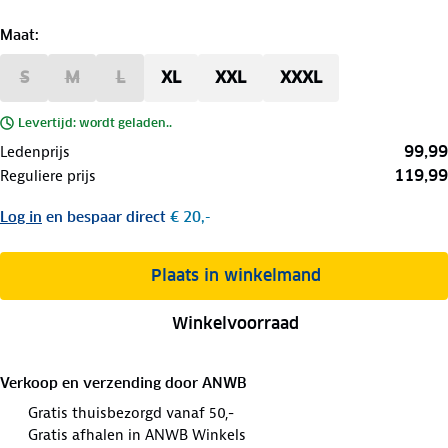
Maat
:
S
M
L
XL
XXL
XXXL
Levertijd: wordt geladen..
99,99
Ledenprijs
119,99
Reguliere prijs
Log in
en bespaar direct
€ 20,-
Plaats in winkelmand
Winkelvoorraad
Verkoop en verzending door
ANWB
Gratis thuisbezorgd vanaf 50,-
Gratis afhalen in ANWB Winkels