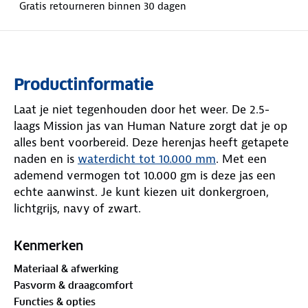
Gratis retourneren binnen 30 dagen
Productinformatie
Laat je niet tegenhouden door het weer. De 2.5-
laags Mission jas van Human Nature zorgt dat je op
alles bent voorbereid. Deze herenjas heeft getapete
naden en is
waterdicht tot 10.000 mm
. Met een
ademend vermogen tot 10.000 gm is deze jas een
echte aanwinst. Je kunt kiezen uit donkergroen,
lichtgrijs, navy of zwart.
Word je overvallen door een regenbui? Zet dan snel
Kenmerken
je capuchon op. En als de zon doorbreekt, haal je de
Materiaal & afwerking
capuchon er gemakkelijk af dankzij de handige
Pasvorm & draagcomfort
drukknopen. De elastische eigenschappen van de jas
Functies & opties
en de verstelbare zoom zorgen voor een perfecte