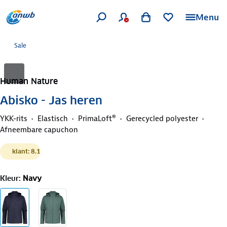
Menu
Sale
Human Nature
Abisko - Jas heren
YKK-rits
Elastisch
PrimaLoft®
Gerecycled polyester
Afneembare capuchon
klant: 8.1
Kleur
:
Navy