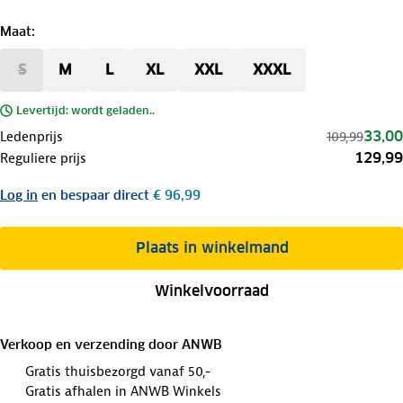
Maat
:
S
M
L
XL
XXL
XXXL
Levertijd: wordt geladen..
33,00
Ledenprijs
109,99
129,99
Reguliere prijs
Log in
en bespaar direct
€ 96,99
Plaats in winkelmand
Winkelvoorraad
Verkoop en verzending door
ANWB
Gratis thuisbezorgd vanaf 50,-
Gratis afhalen in ANWB Winkels