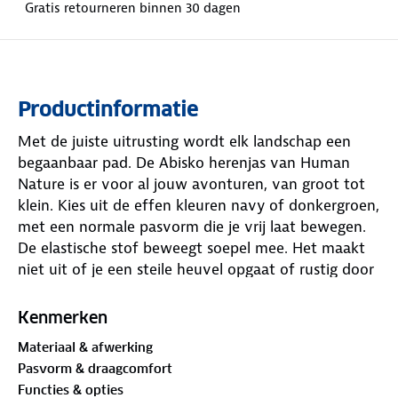
Gratis retourneren binnen 30 dagen
Productinformatie
Met de juiste uitrusting wordt elk landschap een
begaanbaar pad. De Abisko herenjas van Human
Nature is er voor al jouw avonturen, van groot tot
klein. Kies uit de effen kleuren navy of donkergroen,
met een normale pasvorm die je vrij laat bewegen.
De elastische stof beweegt soepel mee. Het maakt
niet uit of je een steile heuvel opgaat of rustig door
de stad slentert.
Kenmerken
De
PrimaLoft®-isolatievoering
houdt je warm zonder
Materiaal & afwerking
dat de jas zwaar aanvoelt, en de zachte
Pasvorm & draagcomfort
fleecevoering aan de binnenkant geeft extra
Functies & opties
comfort. De zoom is verstelbaar en de capuchon is