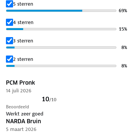
Regen glasbehandeling voor een betere
5 sterren
zichtbaarheid bij nat weer.
69
%
4 sterren
15
%
3 sterren
8
%
2 sterren
8
%
PCM Pronk
14 juli 2026
10
/
10
Beoordeeld
Werkt zeer goed
NARDA Bruin
5 maart 2026