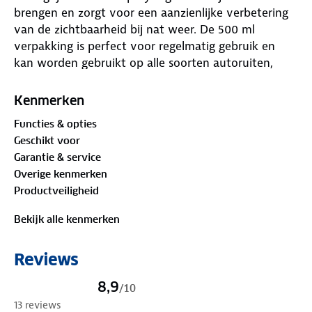
brengen en zorgt voor een aanzienlijke verbetering
van de zichtbaarheid bij nat weer. De 500 ml
verpakking is perfect voor regelmatig gebruik en
kan worden gebruikt op alle soorten autoruiten,
spiegels en ander glas.
Door het aanbrengen van Rain-X® Anti-Regen
Kenmerken
glasbehandeling worden regendruppels afgestoten
Functies & opties
en vliegen ze weg terwijl je rijdt, waardoor je zicht
Geschikt voor
niet wordt belemmerd. Het product verbetert de
Garantie & service
zichtbaarheid door regen, hagel en sneeuw af te
Overige kenmerken
stoten en maakt het gemakkelijker om vorst, ijs,
Productveiligheid
zout, modder en insecten te verwijderen.
Rain-X® Anti-Regen is een duurzame oplossing voor
Bekijk alle kenmerken
het rijden in nat weer en bespaart tijd en moeite bij
het schoonmaken van de autoruiten. Het is
Reviews
gemakkelijk aan te brengen en beschermt de
autoruiten gedurende lange tijd. Kies voor veiligheid
8,9
/
10
en comfort op de weg en investeer in Rain-X® Anti-
13 reviews