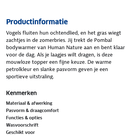
Productinformatie
Vogels fluiten hun ochtendlied, en het gras wiegt
zachtjes in de zomerbries. Jij trekt de Pombal
bodywarmer van Human Nature aan en bent klaar
voor de dag. Als je laagjes wilt dragen, is deze
mouwloze topper een fijne keuze. De warme
petrolkleur en slanke pasvorm geven je een
sportieve uitstraling.
Deze bodywarmer biedt alles wat je nodig hebt. Hij
Kenmerken
is gevuld met
PrimaLoft®-isolatie
, die je warm houdt
Materiaal & afwerking
en toch ademend blijft. De zachte teddystof aan de
Pasvorm & draagcomfort
binnenkant voelt prettig aan, en de opstaande
Functies & opties
kraag en windvanger beschermen je tegen koude
Wasvoorschrift
lucht. De stevige YKK-rits werkt soepel en sluit
Geschikt voor
perfect af.