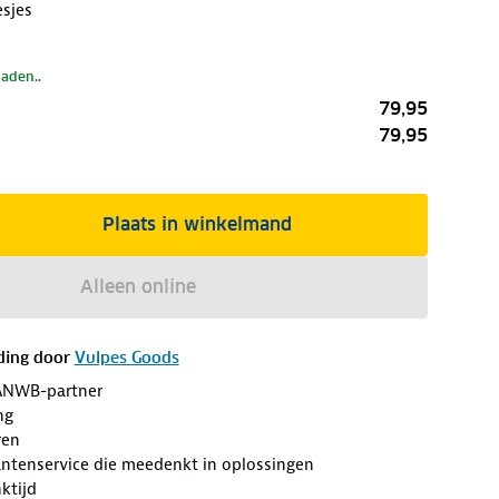
esjes
laden..
79,95
79,95
Plaats in winkelmand
Alleen online
ding door
Vulpes Goods
ANWB-partner
ng
ren
antenservice die meedenkt in oplossingen
ktijd