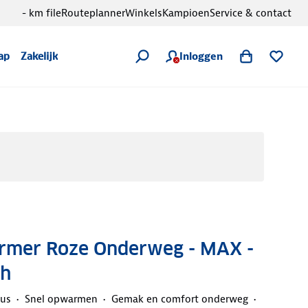
- km file
Routeplanner
Winkels
Kampioen
Service & contact
Inloggen
ap
Zakelijk
rmer Roze Onderweg - MAX -
h
aus
Snel opwarmen
Gemak en comfort onderweg