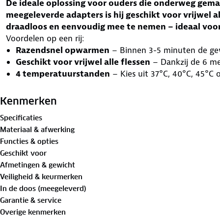
De ideale oplossing voor ouders die onderweg gemak
meegeleverde adapters is hij geschikt voor vrijwel 
draadloos en eenvoudig mee te nemen – ideaal voor 
Voordelen op een rij:
Razendsnel opwarmen
– Binnen 3-5 minuten de g
Geschikt voor vrijwel alle flessen
– Dankzij de 6 m
4 temperatuurstanden
– Kies uit 37°C, 40°C, 45°C 
kindje.
Universeel gebruik
– Geschikt voor verschillende ba
Kenmerken
adapters.
Specificaties
Draadloos en krachtig
– Warm tot 14 flesjes op per 
Materiaal & afwerking
Veilig en hygiënisch
– BPA-vrij, lekvrij en eenvoudig 
Functies & opties
Waterbestendig
– Geschikt voor diverse omstandigh
Geschikt voor
Inclusief nachtlampje
– Voor extra gemak tijdens na
Afmetingen & gewicht
Waarom kiezen steeds meer ouders voor de Vulpes Goo
Veiligheid & keurmerken
Met deze flessenwarmer geniet je van een snelle en be
In de doos (meegeleverd)
minuten is het flesje op de juiste temperatuur, zonder v
Garantie & service
4 temperatuurstanden kies je eenvoudig wat het beste p
Overige kenmerken
De brede compatibiliteit dankzij 6 adapters maakt deze