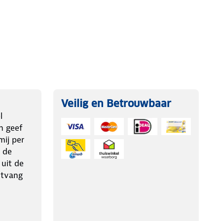
Veilig en Betrouwbaar
l
n geef
ij per
 de
 uit de
ntvang