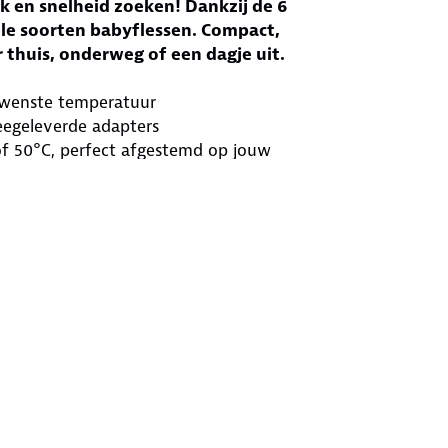
 en snelheid zoeken! Dankzij de 6
alle soorten babyflessen. Compact,
thuis, onderweg of een dagje uit.
ewenste temperatuur
eegeleverde adapters
of 50°C, perfect afgestemd op jouw
byflessen dankzij 6 meegeleverde
oplaadbeurt.
te reinigen.
eden dankzij IPX6 bescherming.
chtelijke voedingen.
ds Flessenwarmer?
trouwbare verwarming. Binnen 3-5
erlies van voedingsstoffen. Dankzij de
ast bij jouw baby.
 flessenwarmer geschikt voor