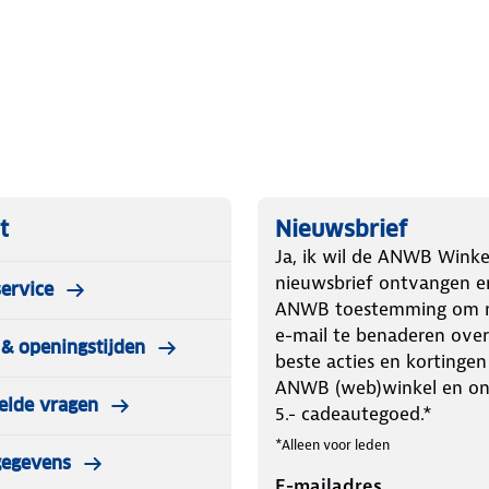
rmaten. Het compacte, draadloze
oor dat je hem overal kunt gebruiken
 veiligheid, terwijl de IPX6-
nder gunstige weersomstandigheden
ovendien extra comfort in het
e ouder
t
Nieuwsbrief
Ja, ik wil de ANWB Winke
nieuwsbrief ontvangen e
ervice
ANWB toestemming om m
e-mail te benaderen over
& openingstijden
beste acties en kortingen
ANWB (web)winkel en o
elde vragen
5.- cadeautegoed.*
*Alleen voor leden
gegevens
E-mailadres