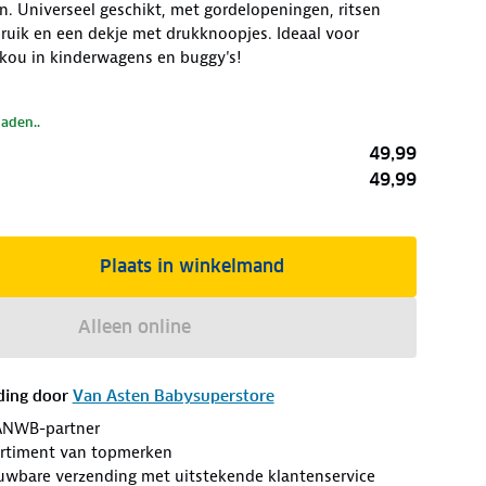
. Universeel geschikt, met gordelopeningen, ritsen
ruik en een dekje met drukknoopjes. Ideaal voor
kou in kinderwagens en buggy's!
laden..
49,99
49,99
Plaats in winkelmand
Alleen online
ding door
Van Asten Babysuperstore
ANWB-partner
ortiment van topmerken
ouwbare verzending met uitstekende klantenservice