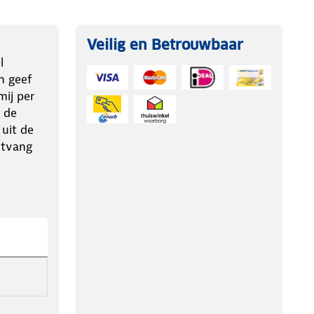
Veilig en Betrouwbaar
l
n geef
ij per
 de
 uit de
ntvang