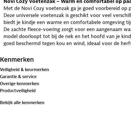
Novi Cozy Voetenzak – Warm en comfortabel op pa
Met de Novi Cozy voetenzak ga je goed voorbereid op p
Deze universele voetenzak is geschikt voor veel verschi
biedt je kindje een warme en comfortabele omgeving tij
De zachte fleece-voering zorgt voor een aangenaam war
model doorloopt tot bij de nek en het hoofd van je kind
goed beschermd tegen kou en wind, ideaal voor de her
Dankzij de praktische gordelopeningen in het ruggedeelte
plek. De meerdere ritsen maken het eenvoudig om de voe
Kenmerken
terwijl de drukknoopsluiting ervoor zorgt dat je het dek
Veiligheid & keurmerken
Let op:
deze voetenzak is niet geschikt voor kinderwage
Garantie & service
schouderriemen aan elkaar vastzitten. Controleer altijd
Overige kenmerken
buggy voor een goede pasvorm.
Productveiligheid
Universeel gebruik:
geschikt voor veel buggy’s en k
Warme fleece-voering:
comfortabel en isolerend
Bekijk alle kenmerken
Capuchon-model:
extra bescherming voor nek en h
Handige ritsen:
flexibel te openen aan meerdere ka
Omslag met drukknoopjes:
praktisch en gebruiksvri
Afmetingen:
95 x 50 cm