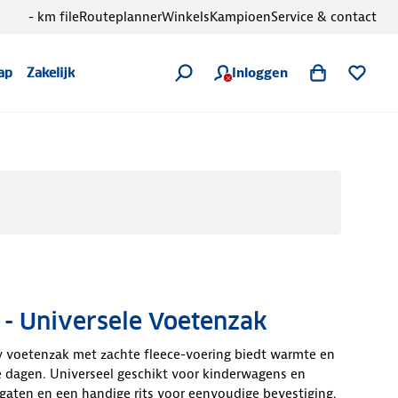
- km file
Routeplanner
Winkels
Kampioen
Service & contact
Inloggen
ap
Zakelijk
 - Universele Voetenzak
 voetenzak met zachte fleece-voering biedt warmte en
 dagen. Universeel geschikt voor kinderwagens en
gaten en een handige rits voor eenvoudige bevestiging.