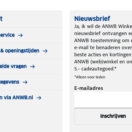
 kindje comfortabel willen meenemen
t
Nieuwsbrief
Ja, ik wil de ANWB Winke
nieuwsbrief ontvangen e
ervice
ANWB toestemming om m
e-mail te benaderen over
& openingstijden
beste acties en kortingen
ANWB (web)winkel en o
elde vragen
5.- cadeautegoed.*
*Alleen voor leden
gegevens
E-mailadres
n via ANWB.nl
Inschrijven