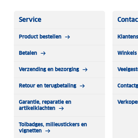
Gordelopeningen:
vaste posities, niet verstelbaar
Een praktische en warme oplossing voor ouders die hun
tijdens koude wandelingen.
Service
Contac
Product bestellen
Klantens
Betalen
Winkels 
Verzending en bezorging
Veelgest
Retour en terugbetaling
Contact
Garantie, reparatie en
Verkope
artikelklachten
Tolbadges, milieustickers en
vignetten