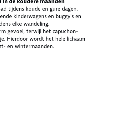
d in de koudere maanden
ad tijdens koude en gure dagen.
llende kinderwagens en buggy’s en
dens elke wandeling.
m gevoel, terwijl het capuchon-
je. Hierdoor wordt het hele lichaam
fst- en wintermaanden.
 blijft de voetenzak stevig op zijn
tenzak snel en flexibel te openen,
je netjes kunt omslaan en vastzetten.
ns of buggy’s waarbij heup- en
 de afmetingen van je kinderwagen of
inderwagens
oofd
nten
endelijk