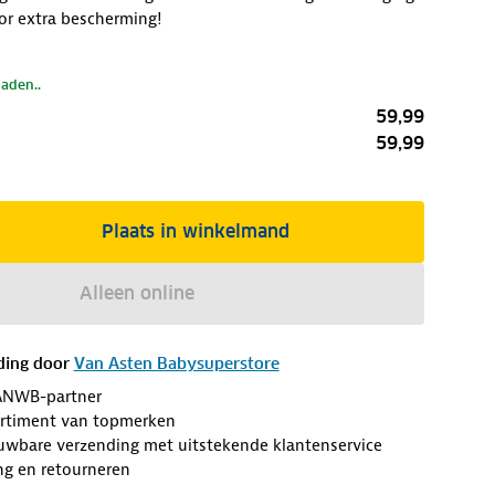
r extra bescherming!
laden..
59,99
59,99
Plaats in winkelmand
Alleen online
ding door
Van Asten Babysuperstore
ANWB-partner
ortiment van topmerken
ouwbare verzending met uitstekende klantenservice
ng en retourneren