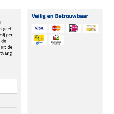
Veilig en Betrouwbaar
l
n geef
ij per
 de
 uit de
ntvang