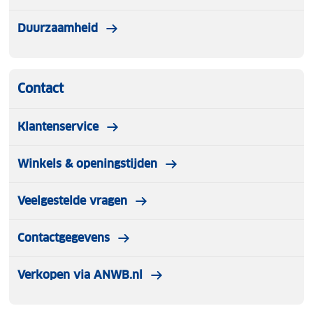
hun kindje comfortabel willen meenemen tijdens
koude wandelingen.
Duurzaamheid
Contact
Klantenservice
Winkels & openingstijden
Veelgestelde vragen
Contactgegevens
Verkopen via ANWB.nl