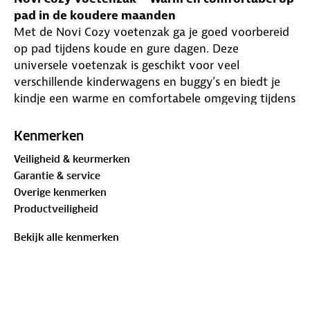
pad in de koudere maanden
Met de Novi Cozy voetenzak ga je goed voorbereid
op pad tijdens koude en gure dagen. Deze
universele voetenzak is geschikt voor veel
verschillende kinderwagens en buggy’s en biedt je
kindje een warme en comfortabele omgeving tijdens
elke wandeling.
De zachte fleece-voering zorgt voor een aangenaam
Kenmerken
warm gevoel, terwijl het capuchon-model doorloopt
Veiligheid & keurmerken
tot bij de nek en het hoofd van je kindje. Hierdoor
Garantie & service
wordt het hele lichaam goed beschermd tegen kou
Overige kenmerken
en wind, ideaal voor de herfst- en wintermaanden.
Productveiligheid
Dankzij de praktische gordelopeningen in het
ruggedeelte blijft de voetenzak stevig op zijn plek.
Bekijk alle kenmerken
De meerdere ritsen maken het eenvoudig om de
voetenzak snel en flexibel te openen, terwijl de
drukknoopsluiting ervoor zorgt dat je het dekje
netjes kunt omslaan en vastzetten.