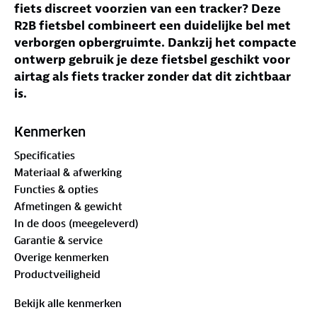
fiets discreet voorzien van een tracker? Deze
R2B fietsbel combineert een duidelijke bel met
verborgen opbergruimte. Dankzij het compacte
ontwerp gebruik je deze fietsbel geschikt voor
airtag als fiets tracker zonder dat dit zichtbaar
is.
Jouw voordelen met deze fietsbel
Kenmerken
Verborgen tracker ruimte
– Fietsbel geschikt
Specificaties
voor airtag met discrete opbergruimte.
Materiaal & afwerking
Helder en krachtig geluid
– Koperen fiets bel
Functies & opties
voor duidelijke hoorbaarheid.
Afmetingen & gewicht
Universele stuurbevestiging
– Geschikt voor
In de doos (meegeleverd)
sturen van 20 tot 23 mm.
Garantie & service
Weerbestendig ontwerp
– Waterbestendig voor
Overige kenmerken
gebruik in verschillende omstandigheden.
Productveiligheid
Compact en onopvallend
– Fiets tracker
geïntegreerd in een normale fietsbel.
Bekijk alle kenmerken
Eenvoudige montage
– Snel te bevestigen met