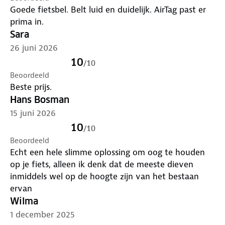
Goede fietsbel. Belt luid en duidelijk. AirTag past er
Met deze R2B fietsbel combineer je een
prima in.
duidelijke bel met verborgen ruimte voor een
tracker en extra zekerheid voor je fiets.
Sara
26 juni 2026
10
/
10
Beoordeeld
Beste prijs.
Hans Bosman
15 juni 2026
10
/
10
Beoordeeld
Echt een hele slimme oplossing om oog te houden
op je fiets, alleen ik denk dat de meeste dieven
inmiddels wel op de hoogte zijn van het bestaan
ervan
Wilma
1 december 2025