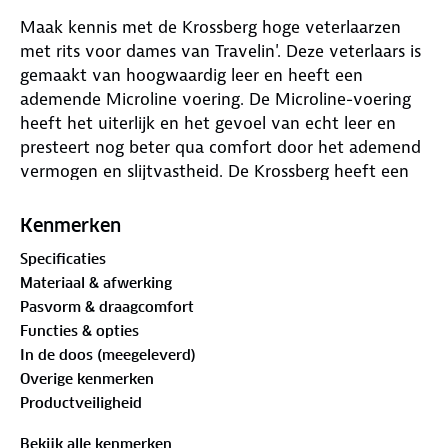
Maak kennis met de Krossberg hoge veterlaarzen
met rits voor dames van Travelin'. Deze veterlaars is
gemaakt van hoogwaardig leer en heeft een
ademende Microline voering. De Microline-voering
heeft het uiterlijk en het gevoel van echt leer en
presteert nog beter qua comfort door het ademend
vermogen en slijtvastheid. De Krossberg heeft een
volledige rits en een uitneembaar voetbed voor de
optimale combinatie van functionaliteit en comfort.
Kenmerken
Specificaties
Materiaal & afwerking
Pasvorm & draagcomfort
Functies & opties
In de doos (meegeleverd)
Overige kenmerken
Productveiligheid
Bekijk alle kenmerken