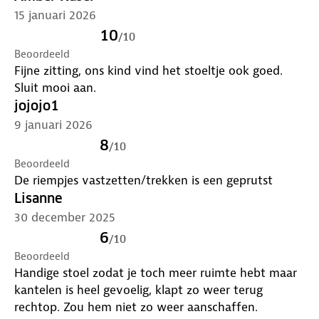
- Voldoet aan de i-Size normering
15 januari 2026
- Extra ademende mesh-bekleding voor
10
temperatuurregulatie
/
10
Beoordeeld
- Anatomisch gevormde zitting
Fijne zitting, ons kind vind het stoeltje ook goed.
- Comfort en extra ondersteuning
Sluit mooi aan.
jojojo1
9 januari 2026
8
/
10
Beoordeeld
De riempjes vastzetten/trekken is een geprutst
Lisanne
30 december 2025
6
/
10
Beoordeeld
Handige stoel zodat je toch meer ruimte hebt maar
kantelen is heel gevoelig, klapt zo weer terug
rechtop. Zou hem niet zo weer aanschaffen.