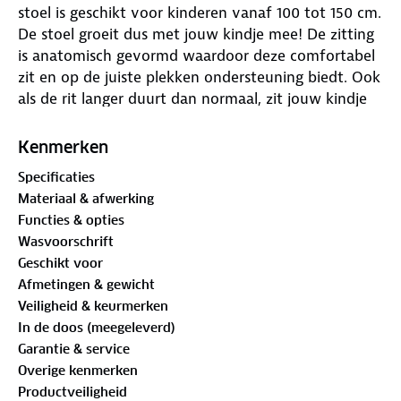
stoel is geschikt voor kinderen vanaf 100 tot 150 cm.
De stoel groeit dus met jouw kindje mee! De zitting
is anatomisch gevormd waardoor deze comfortabel
zit en op de juiste plekken ondersteuning biedt. Ook
als de rit langer duurt dan normaal, zit jouw kindje
nog steeds comfortabel in de James autostoel.
James is voorzien van luxe bekleding, wat bestaat
Kenmerken
uit een fijne en comfortabele materialen mix. Door
Specificaties
de toevoeging van de mesh-bekleding is de
Materiaal & afwerking
temperatuur en vochtcirculatie optimaal.
Functies & opties
De stoel bevestig je in de auto door middel van de
Wasvoorschrift
Isofix-haken. Zo installeer je de stoel op de meest
Geschikt voor
veilige manier die mogelijk is. Je kindje zet je in de
Afmetingen & gewicht
stoel vast met het gebruik van de autogordel. Los
Veiligheid & keurmerken
van de isofix voldoet deze autostoel aan de
In de doos (meegeleverd)
allerstrengste i-Size veiligheidsnormen.
Garantie & service
De hoofdsteun is verstelbaar in de hoogte. Zo geeft
Overige kenmerken
de stoel altijd bescherming op de juiste plek. Met de
Productveiligheid
brede zij- en hoofdbescherming zit jouw kindje ook