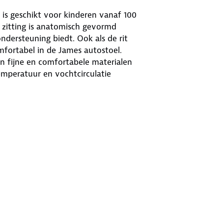
l is geschikt voor kinderen vanaf 100
 zitting is anatomisch gevormd
ndersteuning biedt. Ook als de rit
mfortabel in de James autostoel.
en fijne en comfortabele materialen
mperatuur en vochtcirculatie
-haken. Zo installeer je de stoel op
in de stoel vast met het gebruik van
an de allerstrengste i-Size
toel altijd bescherming op de juiste
dje ook extra stevig in de stoel.
de autostoel is het mogelijk om de
tijd de zitverhoger gebruiken welke
nier wordt de James autostoel
eem: de bekleding is afneembaar en