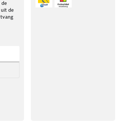
 de
 uit de
ntvang