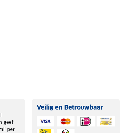
Veilig en Betrouwbaar
l
n geef
ij per