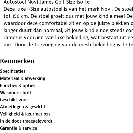
Autostoel Novi James Go I-Size Isofix
Deze luxe i-Size autostoel is van het merk Novi. De stoe
tot 150 cm. De stoel groeit dus met jouw kindje mee! De
waardoor deze comfortabel zit en op de juiste plekken o
langer duurt dan normaal, zit jouw kindje nog steeds co
James is voorzien van luxe bekleding, wat bestaat uit e
mix. Door de toevoeging van de mesh-bekleding is de te
optimaal.
De stoel bevestig je in de auto door middel van de Isofix
Kenmerken
de meest veilige manier die mogelijk is. Je kindje zet je 
Specificaties
de autogordel. Los van de isofix voldoet deze autostoel a
Materiaal & afwerking
veiligheidsnormen.
Functies & opties
De hoofdsteun is verstelbaar in de hoogte. Zo geeft de s
Wasvoorschrift
plek. Met de brede zij- en hoofdbescherming zit jouw kin
Geschikt voor
Wanneer je kindje uiteindelijk toch te groot wordt voor 
Afmetingen & gewicht
rugleuning te verwijderen. Zo kan je kindje nog langere 
Veiligheid & keurmerken
ook middels de isofixhaken bevestigd wordt.Op deze ma
In de doos (meegeleverd)
optimaal benut.
Garantie & service
Heeft jouw kindje een keer geknoeid? Dat is geen probl