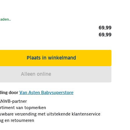
laden..
69,99
69,99
Plaats in winkelmand
Alleen online
ding door
Van Asten Babysuperstore
ANWB-partner
ortiment van topmerken
ouwbare verzending met uitstekende klantenservice
ng en retourneren