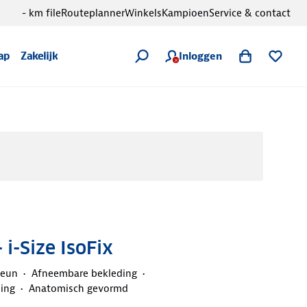
- km file
Routeplanner
Winkels
Kampioen
Service & contact
Inloggen
ap
Zakelijk
 i-Size IsoFix
teun
Afneembare bekleding
ning
Anatomisch gevormd