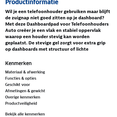
Productinformatie
Wil je een telefoonhouder gebruiken maar blijft
de zuignap niet goed zitten op je dashboard?
Met deze Dashboardpad voor Telefoonhouders
Auto creëer je een vlak en stabiel oppervlak
waarop een houder stevig kan worden
geplaatst. De stevige gel zorgt voor extra grip
op dashboards met structuur of lichte
rondingen.
Kenmerken
Jouw voordelen met deze Dashboardpad voor
Materiaal & afwerking
Telefoonhouders Auto
Functies & opties
Extra grip
– Zorgt voor een stabiele basis voor
Geschikt voor
een telefoonhouder met zuignap.
Afmetingen & gewicht
Stevige gel
– Hecht goed op dashboards met
Overige kenmerken
structuur of lichte rondingen.
Productveiligheid
Geschikt voor telefoonhouders
– Te gebruiken
met verschillende gsm houde accessoires.
Bekijk alle kenmerken
Compact formaat
– Diameter van 7 cm neemt