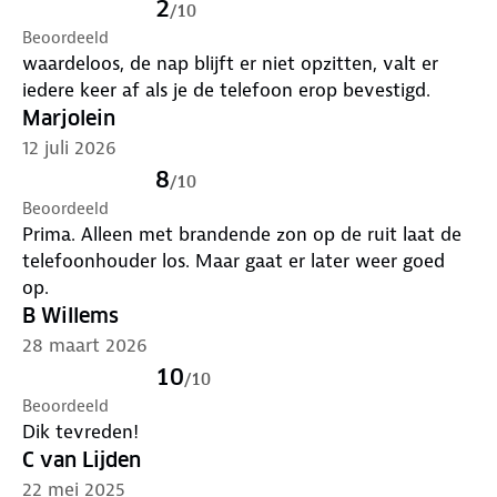
2
/
10
Eenvoudige plaatsing op het dashboard
Beoordeeld
Voor een goede hechting is het belangrijk dat het
waardeloos, de nap blijft er niet opzitten, valt er
oppervlak schoon en stofvrij is. Plaats de pad op de
iedere keer af als je de telefoon erop bevestigd.
gewenste plek en druk deze stevig aan. Laat de pad
Marjolein
vervolgens enige tijd rusten voordat je een
12 juli 2026
telefoonhouder bevestigt.
8
/
10
Beoordeeld
Wat zit er in de verpakking?
Prima. Alleen met brandende zon op de ruit laat de
1x Dashboardpad voor telefoonhouders auto
telefoonhouder los. Maar gaat er later weer goed
diameter 7 cm
op.
B Willems
Met deze dashboardpad voor telefoonhouders
28 maart 2026
auto creëer je een stabiele basis voor een
telefoonhouder op het dashboard.
10
/
10
Beoordeeld
Dik tevreden!
C van Lijden
22 mei 2025