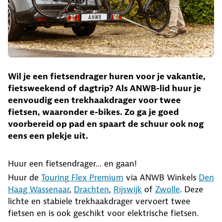
Wil je een fietsendrager huren voor je vakantie,
fietsweekend of dagtrip? Als ANWB-lid huur je
eenvoudig een trekhaakdrager voor twee
fietsen, waaronder e-bikes. Zo ga je goed
voorbereid op pad en spaart de schuur ook nog
eens een plekje uit.
Huur een fietsendrager... en gaan!
Huur de
Touring Flex Premium
via ANWB Winkels
Den
Haag Wassenaar
,
Drachten
,
Rijswijk
of
Zwolle
. Deze
lichte en stabiele trekhaakdrager vervoert twee
fietsen en is ook geschikt voor elektrische fietsen.