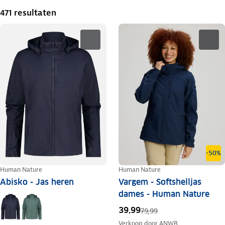
471 resultaten
-50%
Human Nature
Human Nature
Abisko - Jas heren
Vargem - Softshelljas
dames - Human Nature
39,99
79,99
Verkoop door
ANWB