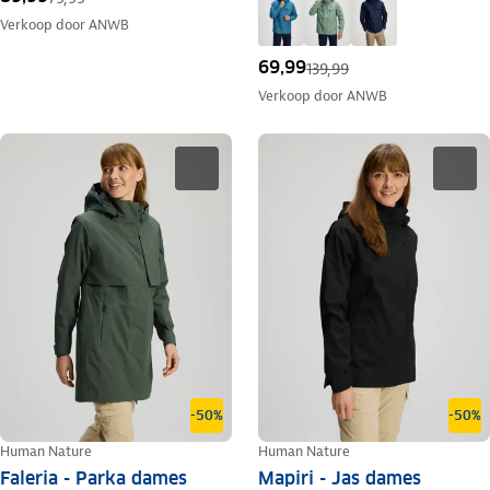
Verkoop door
ANWB
69,99
139,99
Verkoop door
ANWB
-50%
-50%
Human Nature
Human Nature
Faleria - Parka dames
Mapiri - Jas dames