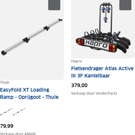
Hapro
Fietsendrager Atlas Active
III 3F Kantelbaar
Thule
379,00
EasyFold XT Loading
Verkoop door
VenderParts
Ramp - Oprijgoot - Thule
79,99
Verkoop door
ANWB