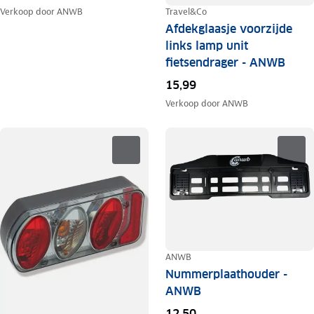
Travel&Co
Verkoop door
ANWB
Afdekglaasje voorzijde
links lamp unit
fietsendrager - ANWB
15,99
Verkoop door
ANWB
ANWB
Nummerplaathouder -
ANWB
12,50