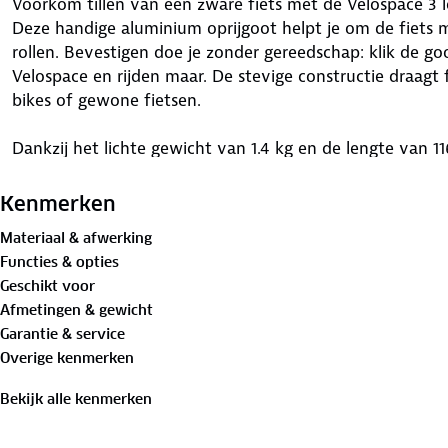
Voorkom tillen van een zware fiets met de Velospace 3 
Deze handige aluminium oprijgoot helpt je om de fiets m
rollen. Bevestigen doe je zonder gereedschap: klik de g
Velospace en rijden maar. De stevige constructie draagt f
bikes of gewone fietsen.
Dankzij het lichte gewicht van 1.4 kg en de lengte van 11
gebruik én makkelijk mee te nemen. Na gebruik berg je 
fietsendrager zelf. Zo heb je hem altijd bij de hand wann
Kenmerken
groot comfort.
Materiaal & afwerking
Functies & opties
Geschikt voor
Afmetingen & gewicht
Garantie & service
Overige kenmerken
Bekijk alle kenmerken