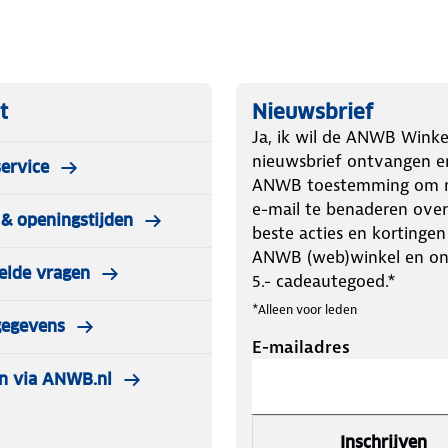
t
Nieuwsbrief
Ja, ik wil de ANWB Winke
nieuwsbrief ontvangen e
ervice
ANWB toestemming om m
e-mail te benaderen over
& openingstijden
beste acties en kortingen
ANWB (web)winkel en o
elde vragen
5.- cadeautegoed.*
*Alleen voor leden
gegevens
E-mailadres
n via ANWB.nl
Inschrijven