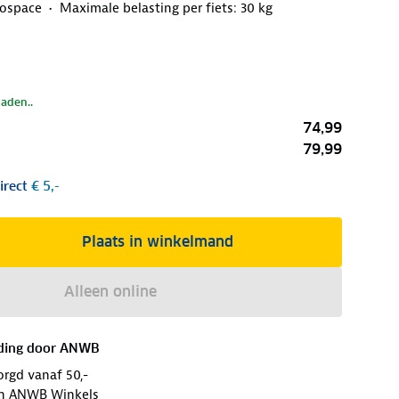
lospace
Maximale belasting per fiets: 30 kg
laden..
74,99
79,99
irect
€ 5,-
Plaats in winkelmand
Alleen online
ding door
ANWB
orgd vanaf 50,-
 in ANWB Winkels