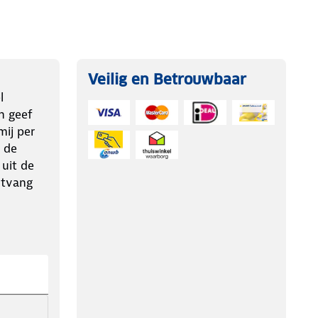
Veilig en Betrouwbaar
l
n geef
ij per
 de
 uit de
ntvang