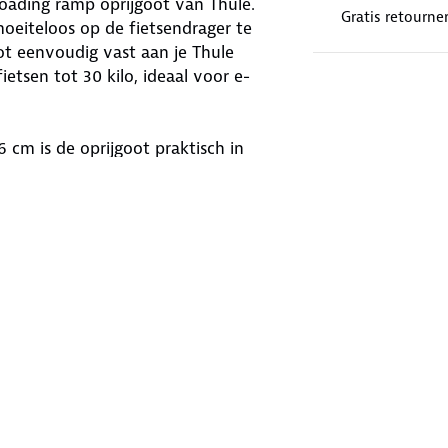
loading ramp oprijgoot van Thule.
Gratis retourne
oeiteloos op de fietsendrager te
oot eenvoudig vast aan je Thule
ietsen tot 30 kilo, ideaal voor e-
6 cm is de oprijgoot praktisch in
de goot netjes op aan de
eer je op pad gaat. Klein hulpmiddel,