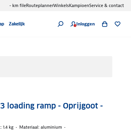
- km file
Routeplanner
Winkels
Kampioen
Service & contact
Inloggen
ap
Zakelijk
3 loading ramp - Oprijgoot -
 1.4 kg
Materiaal: aluminium