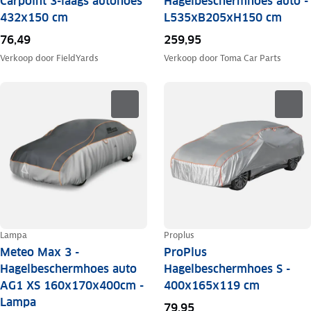
Carpoint 3-laags autohoes
Hagelbeschermhoes auto -
432x150 cm
L535xB205xH150 cm
76,49
259,95
Verkoop door
FieldYards
Verkoop door
Toma Car Parts
Lampa
Proplus
Meteo Max 3 -
ProPlus
Hagelbeschermhoes auto
Hagelbeschermhoes S -
AG1 XS 160x170x400cm -
400x165x119 cm
Lampa
79,95