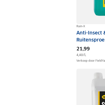
Rain-X
Anti-Insect
Ruitensproei
21,99
4,40
/L
Verkoop door
FieldY