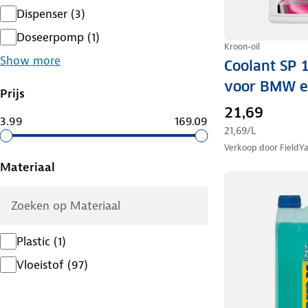
Dispenser
(
3
)
Doseerpomp
(
1
)
Kroon-oil
Show more
Coolant SP 
voor BMW e
Prijs
21,69
3.99
169.09
21,69
/L
Verkoop door
FieldY
Materiaal
Plastic
(
1
)
Vloeistof
(
97
)