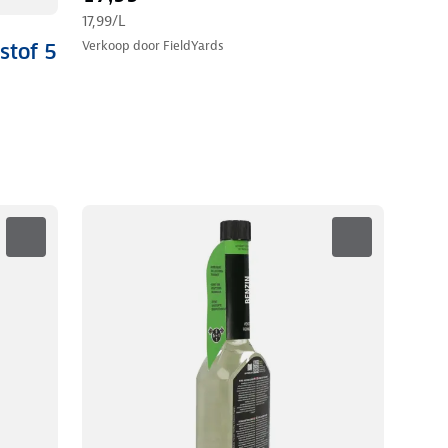
17,99
/L
Verkoop door
FieldYards
stof 5