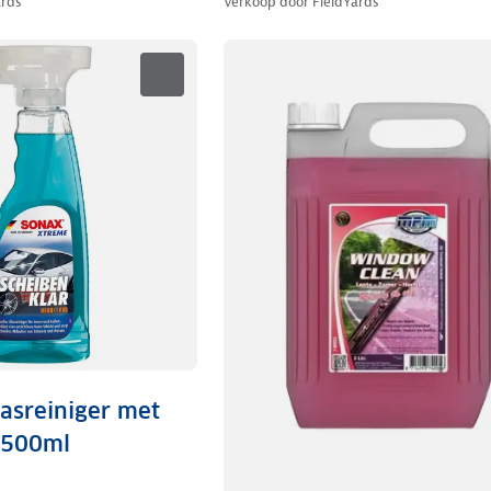
ards
Verkoop door
FieldYards
lasreiniger met
 500ml