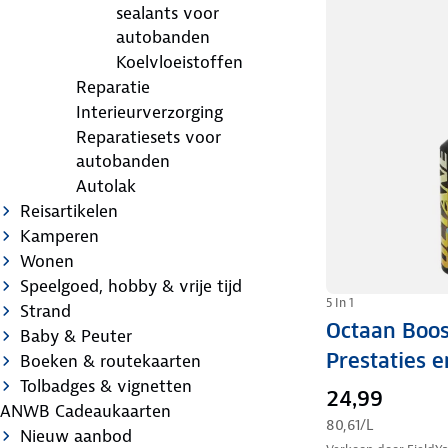
sealants voor
autobanden
Koelvloeistoffen
Reparatie
Interieurverzorging
Reparatiesets voor
autobanden
Autolak
Reisartikelen
Kamperen
Wonen
Speelgoed, hobby & vrije tijd
5 In 1
Strand
Octaan Boos
Baby & Peuter
Prestaties e
Boeken & routekaarten
Tolbadges & vignetten
24,99
ANWB Cadeaukaarten
80,61
/L
Nieuw aanbod