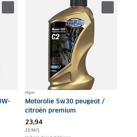
Mpm
 0W-
Motorolie 5w30 peugeot /
citroën premium
23,94
23,94
/L