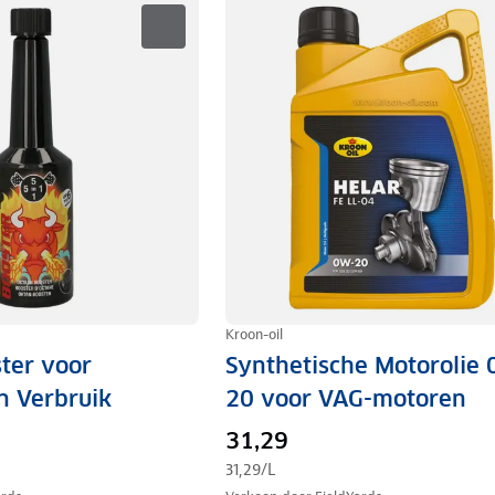
Kroon-oil
ter voor
Synthetische Motorolie
n Verbruik
20 voor VAG-motoren
31,29
31,29
/L