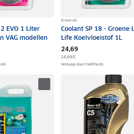
Kroon-oil
12 EVO 1 Liter
Coolant SP 18 - Groene 
n VAG modellen
Life Koelvloeistof 1L
24,69
24,69
/L
ards
Verkoop door
FieldYards