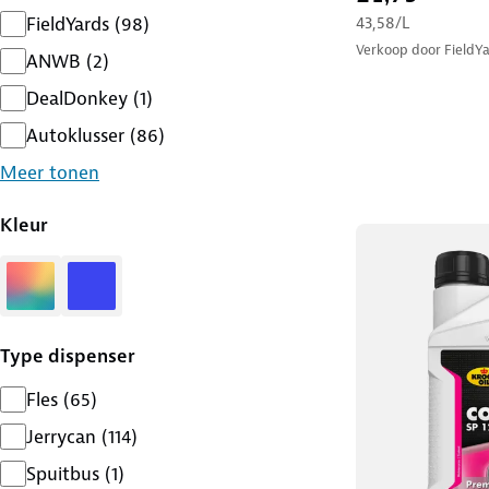
43,58
/L
FieldYards
(
98
)
Verkoop door
FieldY
ANWB
(
2
)
DealDonkey
(
1
)
Autoklusser
(
86
)
Meer tonen
Kleur
Diversen
Blauw
Type dispenser
Fles
(
65
)
Jerrycan
(
114
)
Spuitbus
(
1
)