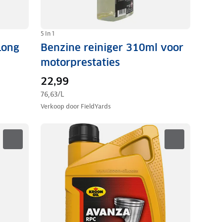
5 In 1
Long
Benzine reiniger 310ml voor
motorprestaties
22,99
76,63
/L
Verkoop door
FieldYards