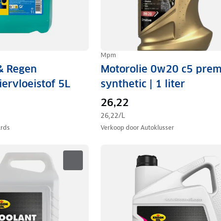
Mpm
 & Regen
Motorolie 0w20 c5 pre
ervloeistof 5L
synthetic | 1 liter
26,22
26,22
/L
ards
Verkoop door
Autoklusser