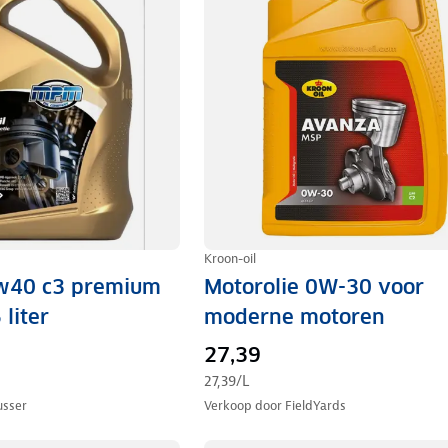
Kroon-oil
5w40 c3 premium
Motorolie 0W-30 voor
 liter
moderne motoren
27,39
27,39
/L
usser
Verkoop door
FieldYards