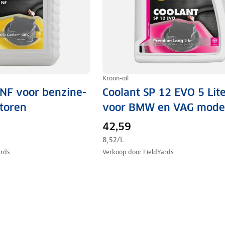
Kroon-oil
 NF voor benzine-
Coolant SP 12 EVO 5 Lit
toren
voor BMW en VAG mode
42,59
8,52
/L
ards
Verkoop door
FieldYards