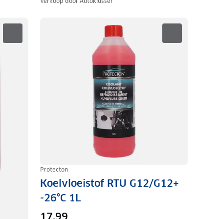
Verkoop door
Autoklusser
Protecton
Koelvloeistof RTU G12/G12+
-26°C 1L
17,99