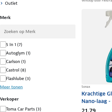
Verkoop door
FieldY
Outlet
Merk
5 In 1
(
7
)
Autoglym
(
1
)
Carlson
(
1
)
Castrol
(
8
)
Flashlube
(
3
)
Meer tonen
Sonax
Krachtige G
Verkoper
Nano-laag -
Toma Car Parts
(
3
)
21,79