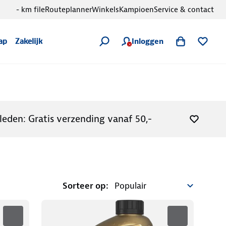
- km file
Routeplanner
Winkels
Kampioen
Service & contact
Inloggen
ap
Zakelijk
leden: Gratis verzending vanaf 50,-
Sorteer op: