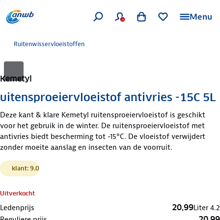
Menu
Ruitenwisservloeistoffen
Kemetyl
uitensproeiervloeistof antivries -15C 5L
Deze kant & klare Kemetyl ruitensproeiervloeistof is geschikt
voor het gebruik in de winter. De ruitensproeiervloeistof met
antivries biedt bescherming tot -15°C. De vloeistof verwijdert
zonder moeite aanslag en insecten van de voorruit.
klant: 9.0
Uitverkocht
20,99
Ledenprijs
Liter
4.2
20,99
Reguliere prijs