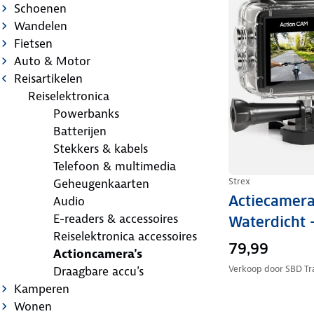
Schoenen
Wandelen
Fietsen
Auto & Motor
Reisartikelen
Reiselektronica
Powerbanks
Batterijen
Stekkers & kabels
Telefoon & multimedia
Strex
Geheugenkaarten
Actiecamer
Audio
E-readers & accessoires
Waterdicht 
Reiselektronica accessoires
79,99
Actioncamera's
Verkoop door
SBD Tra
Draagbare accu's
Kamperen
Wonen