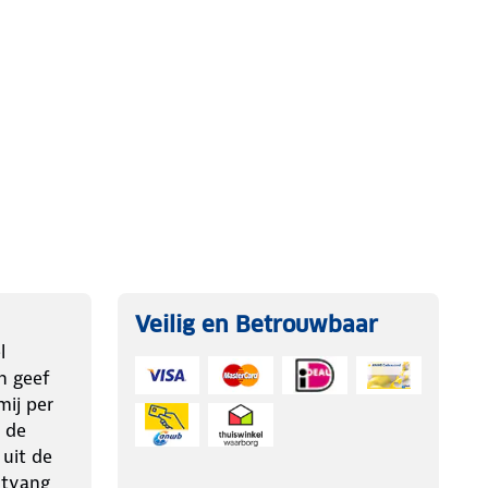
Veilig en Betrouwbaar
l
n geef
ij per
 de
 uit de
ntvang