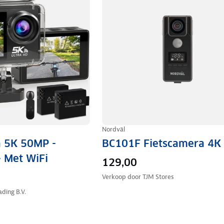
Nordväl
a 5K 50MP -
BC101F Fietscamera 4K
- Met WiFi
129,00
Verkoop door
TJM Stores
ding B.V.