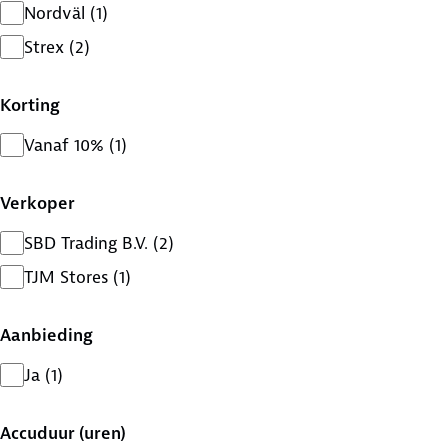
Nordväl
(
1
)
Strex
(
2
)
Korting
Vanaf 10%
(
1
)
Verkoper
SBD Trading B.V.
(
2
)
TJM Stores
(
1
)
Aanbieding
Ja
(
1
)
Accuduur (uren)