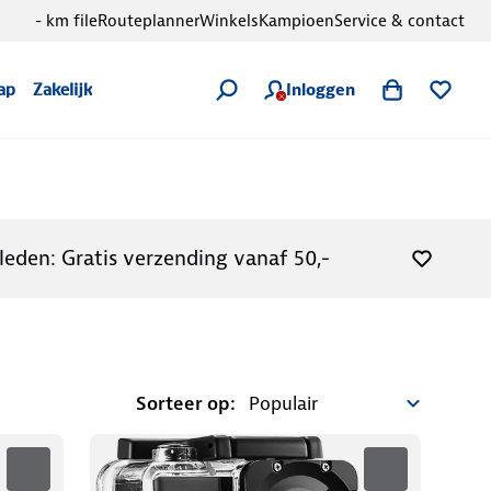
- km file
Routeplanner
Winkels
Kampioen
Service & contact
Inloggen
ap
Zakelijk
leden: Gratis verzending vanaf 50,-
Sorteer op: