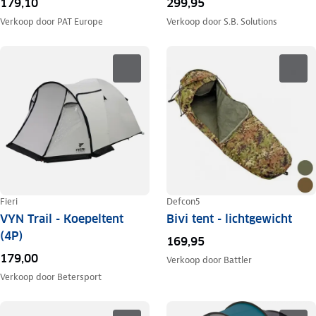
179,10
299,95
Verkoop door
PAT Europe
Verkoop door
S.B. Solutions
Fieri
Defcon5
VYN Trail - Koepeltent
Bivi tent - lichtgewicht
(4P)
169,95
179,00
Verkoop door
Battler
Verkoop door
Betersport