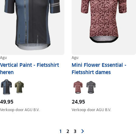
Agu
Agu
Vertical Paint - Fietsshirt
Mini Flower Essential -
heren
Fietsshirt dames
49,95
24,95
Verkoop door
AGU B.V.
Verkoop door
AGU B.V.
1
2
3