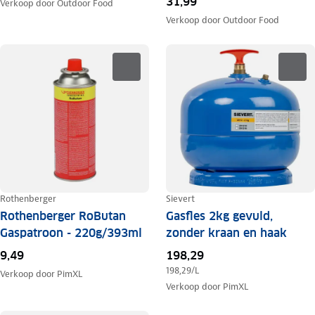
31,99
Verkoop door
Outdoor Food
Verkoop door
Outdoor Food
Rothenberger
Sievert
Rothenberger RoButan
Gasfles 2kg gevuld,
Gaspatroon - 220g/393ml
zonder kraan en haak
9,49
198,29
198,29
/L
Verkoop door
PimXL
Verkoop door
PimXL