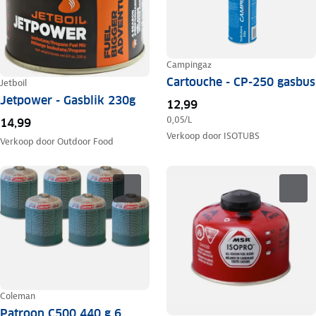
Campingaz
Cartouche - CP-250 gasbus
Jetboil
Jetpower - Gasblik 230g
12,99
0,05
/L
14,99
Verkoop door
ISOTUBS
Verkoop door
Outdoor Food
Coleman
Patroon C500 440 g 6