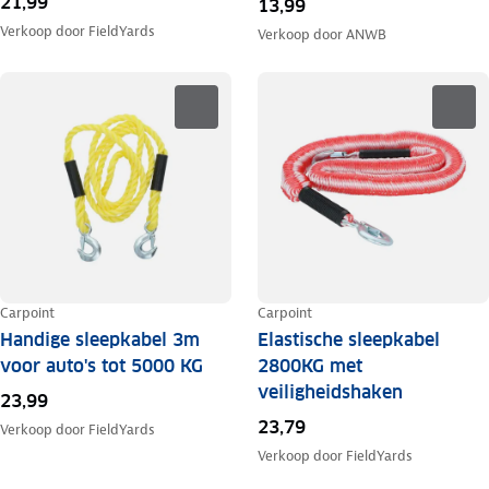
21,99
13,99
Verkoop door
FieldYards
Verkoop door
ANWB
Carpoint
Carpoint
Handige sleepkabel 3m
Elastische sleepkabel
voor auto's tot 5000 KG
2800KG met
veiligheidshaken
23,99
23,79
Verkoop door
FieldYards
Verkoop door
FieldYards