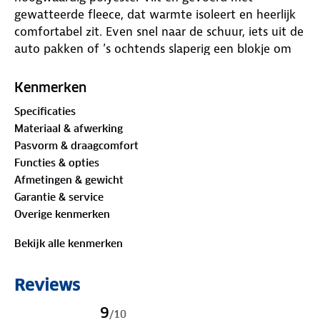
gewatteerde fleece, dat warmte isoleert en heerlijk
comfortabel zit. Even snel naar de schuur, iets uit de
auto pakken of ’s ochtends slaperig een blokje om
met de hond? Dan kun je deze Goldwyn sloffen
gewoon aanhouden dankzij de stevige antislipzool.
Kenmerken
Specificaties
De sloffen zijn voorzien van losse, voorgevormde
Materiaal & afwerking
binnenzolen die superzacht, ademend en dempend
Pasvorm & draagcomfort
zijn. Met het elastische nylon koord pas je ze nog
Functies & opties
beter aan op de vorm van je voet.
Afmetingen & gewicht
Garantie & service
De Goldwyn sloffen zijn verkrijgbaar in de maten 36
Overige kenmerken
- 47 (maat 36 en 47 zijn alleen online verkrijgbaar).
Bekijk alle kenmerken
Reviews
9
/
10