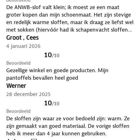
De ANWB-slof valt klein; ik moest ze een maat
groter kopen dan mijn schoenmaat. Het zijn stevige
en redelijk warme sloffen, maar ik draag ze liefst wel
met sokken (hiervóór had ik schapenvacht sloffen
en die zijn toch iets behaaglijker). Gek detail: de
Groot , Cees
ANWB-sloffen trekken mijn sokken uit. Na vier
4 januari 2026
stappen zitten ze voorin gefrommeld. Maar
10
/
10
misschien ligt dat wel aan mijn sokken.
Beoordeeld
Gezellige winkel en goede producten. Mijn
pantoffels bevallen heel goed
Werner
28 december 2025
10
/
10
Beoordeeld
De sloffen zijn waar ze voor bedoeld zijn: warm. Ze
zijn gemaakt van goed materiaal. De vorige sloffen
heb ik meer dan 4 jaar kunnen gebruiken.