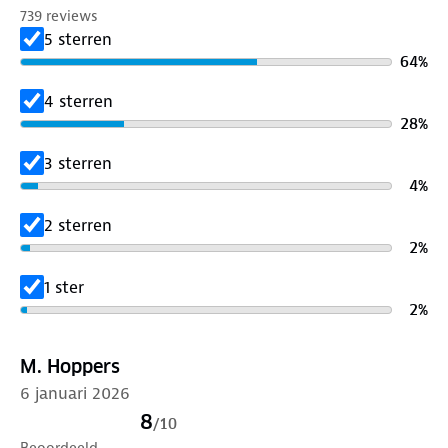
739 reviews
5 sterren
64
%
4 sterren
28
%
3 sterren
4
%
2 sterren
2
%
1 ster
2
%
M. Hoppers
6 januari 2026
8
/
10
Beoordeeld