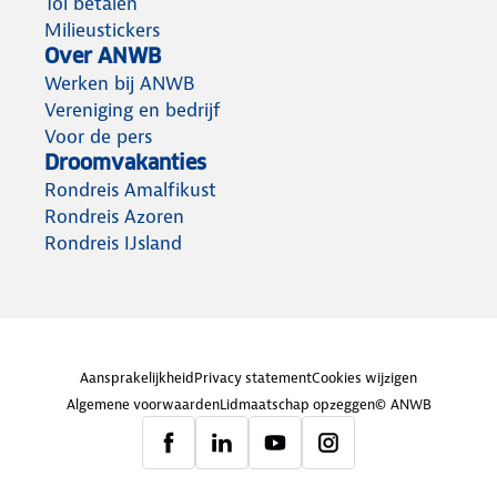
Tol betalen
Milieustickers
Over ANWB
Werken bij ANWB
Vereniging en bedrijf
Voor de pers
Droomvakanties
Rondreis Amalfikust
Rondreis Azoren
Rondreis IJsland
Aansprakelijkheid
Privacy statement
Cookies wijzigen
Algemene voorwaarden
Lidmaatschap opzeggen
© ANWB