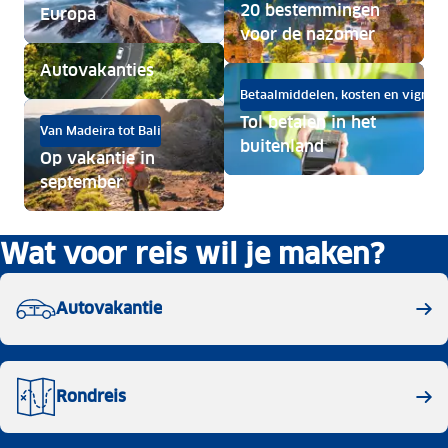
20 bestemmingen
Europa
voor de nazomer
Autovakanties
Betaalmiddelen, kosten en vignet
Tol betalen in het
Van Madeira tot Bali
buitenland
Op vakantie in
september
Wat voor reis wil je maken?
Autovakantie
Rondreis