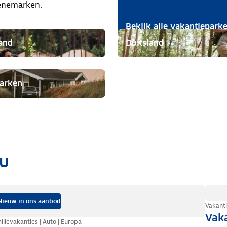
Denemarken.
Bekijk alle vakantiepark
and
Duitsland
arken
ou
Nieuw in ons aanbod
Vakanti
Vaka
ilievakanties | Auto | Europa