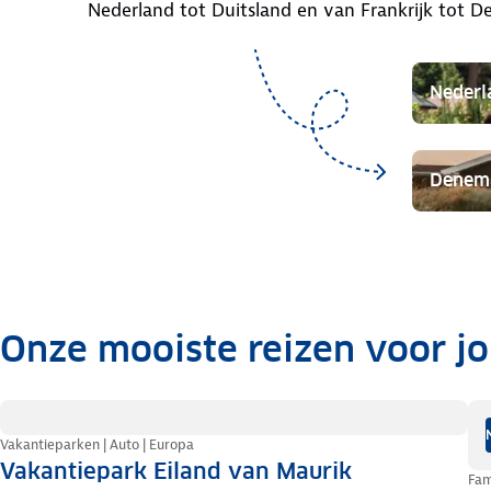
Nederland tot Duitsland en van Frankrijk tot 
Nederl
Denem
Onze mooiste reizen voor j
.
Vakantieparken | Auto | Europa
Vakantiepark Eiland van Maurik
Fam