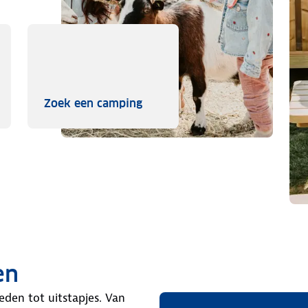
e voor
Zoek een camping
Zoek een camping
en
eden tot uitstapjes. Van