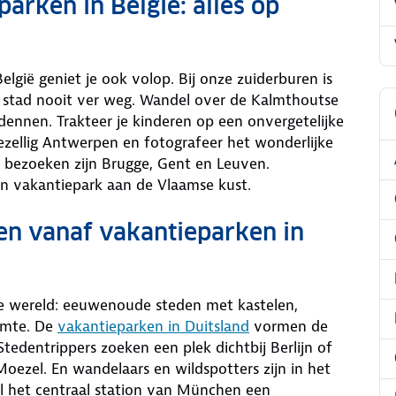
arken in België: alles op
lgië geniet je ook volop. Bij onze zuiderburen is
 stad nooit ver weg. Wandel over de Kalmthoutse
dennen. Trakteer je kinderen op een onvergetelijke
ezellig Antwerpen en fotografeer het wonderlijke
 bezoeken zijn Brugge, Gent en Leuven.
n vakantiepark aan de Vlaamse kust.
ven vanaf vakantieparken in
ere wereld: eeuwenoude steden met kastelen,
imte. De
vakantieparken in Duitsland
vormen de
Stedentrippers zoeken een plek dichtbij Berlijn of
oezel. En wandelaars en wildspotters zijn in het
al het centraal station van München een