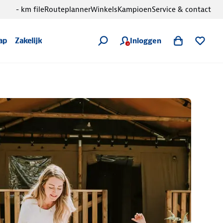
- km file
Routeplanner
Winkels
Kampioen
Service & contact
Inloggen
ap
Zakelijk