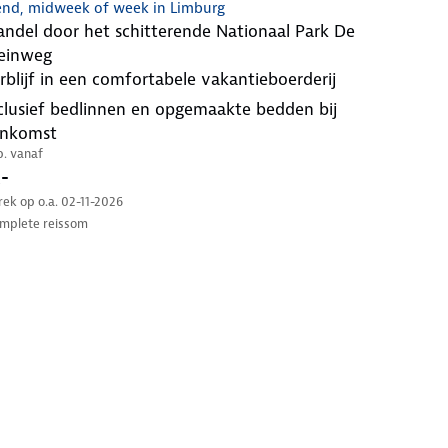
nd, midweek of week in Limburg
einweg
erblijf in een comfortabele vakantieboerderij
ankomst
.p. vanaf
-
trek op o.a. 02-11-2026
mplete reissom