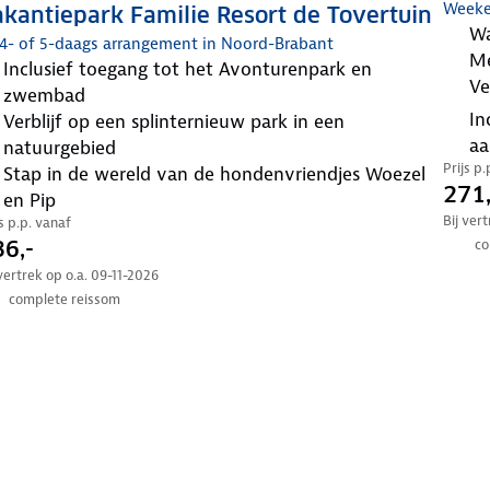
Weeke
kantiepark Familie Resort de Tovertuin
wandel door het schitterende Nationaal Park De
 4- of 5-daags arrangement in Noord-Brabant
M
inclusief toegang tot het Avonturenpark en
v
zwembad
inclusief bedlinnen en opgemaakte bedden bij
verblijf op een splinternieuw park in een
a
natuurgebied
Prijs p
stap in de wereld van de hondenvriendjes Woezel
271,
en Pip
Bij ver
js p.p. vanaf
6,-
co
 vertrek op o.a. 09-11-2026
complete reissom