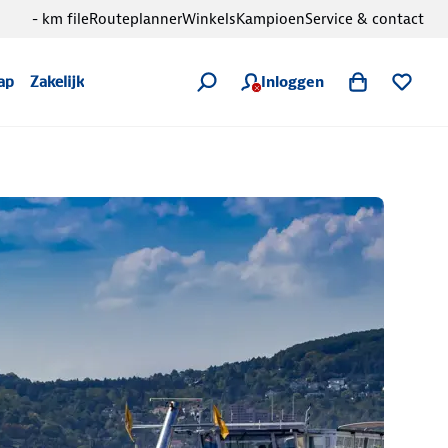
- km file
Routeplanner
Winkels
Kampioen
Service & contact
Inloggen
ap
Zakelijk