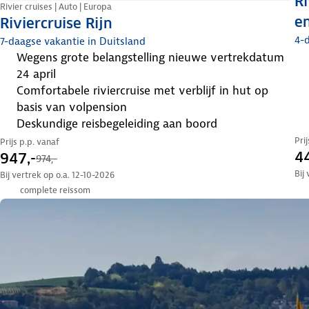
Ri
Rivier cruises | Auto | Europa
e
Riviercruise Rijn
4-d
7-daagse vakantie in Duitsland
Wegens grote belangstelling nieuwe vertrekdatum
24 april
comfortabele riviercruise met verblijf in hut op
basis van volpension
deskundige reisbegeleiding aan boord
Pri
Prijs p.p. vanaf
44
947,-
974,-
Bij
Bij vertrek op o.a. 12-10-2026
complete reissom