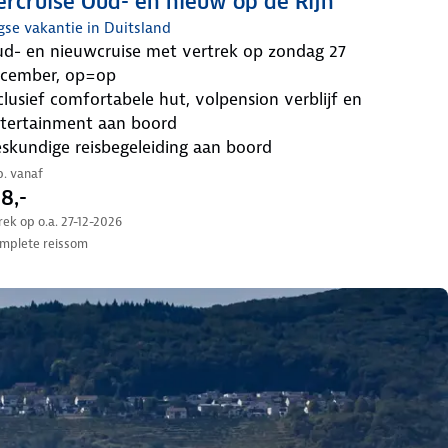
ercruise Oud- en nieuw op de Rijn
gse vakantie in Duitsland
cember, op=op
tertainment aan boord
deskundige reisbegeleiding aan boord
.p. vanaf
8,-
trek op o.a. 27-12-2026
mplete reissom