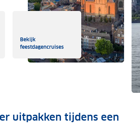
Bekijk
jk fietscruises
Bekijk feestdagencruises
feestdagencruises
fer uitpakken tijdens een