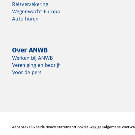
Op zaterdag 14 en zondag 15 november 2026 organis
Reisverzekering
ANWB, speciaal voor beginnende riviercruisers, een
Wegenwacht Europa
op de MS Dutch Melody in Arnhem.
Auto huren
Meer info en gratis aanmelden
Over ANWB
Werken bij ANWB
Vereniging en bedrijf
Voor de pers
Aansprakelijkheid
Privacy statement
Cookies wijzigen
Algemene voorwa