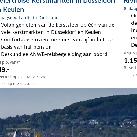
viercruise Kerstmarkten in Düsseldorf
Rivi
8-daa
n Keulen
oud- en nieuwcruise met vertrek op zondag 27
aagse vakantie in Duitsland
de
volop genieten van de kerstsfeer op één van de
inclusief comfortabele hut, volpension verblijf en
vele kerstmarkten in Düsseldorf en Keulen
en
comfortabele riviercruise met verblijf in hut op
basis van halfpension
Prijs p
deskundige ANWB-reisbegeleiding aan boord
1.15
js p.p. vanaf
Bij ver
9,-
co
 vertrek op o.a. 02-12-2026
complete reissom