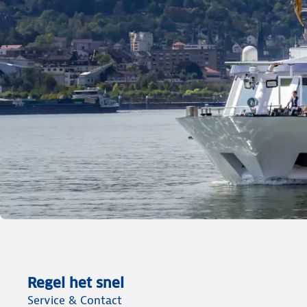
Reis & Inspiratiedag
Regel het snel
Riviercruises
Service & Contact