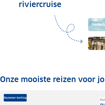
riviercruise
Nederl
België
Onze mooiste reizen voor j
.
Nazomer korting
Riv