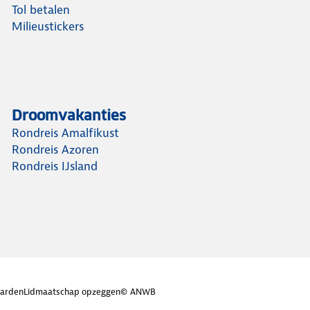
eert de
Tol betalen
 evenement
Milieustickers
Droomvakanties
Rondreis Amalfikust
Rondreis Azoren
Rondreis IJsland
arden
Lidmaatschap opzeggen
© ANWB