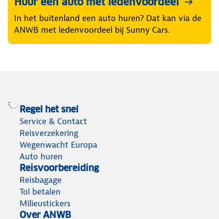
Huur een auto met ledenvoordeel
In het buitenland een auto huren? Dat kan via de
ANWB met ledenvoordeel bij Sunny Cars.
Regel het snel
Service & Contact
Reisverzekering
Wegenwacht Europa
Auto huren
Reisvoorbereiding
Reisbagage
Tol betalen
Milieustickers
Over ANWB