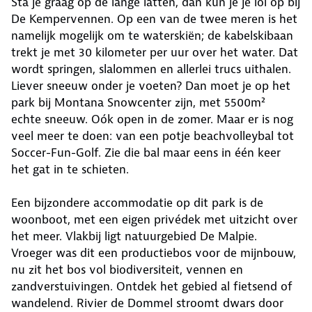
Sta je graag op de lange latten, dan kun je je lol op bij
De Kempervennen. Op een van de twee meren is het
namelijk mogelijk om te waterskiën; de kabelskibaan
trekt je met 30 kilometer per uur over het water. Dat
wordt springen, slalommen en allerlei trucs uithalen.
Liever sneeuw onder je voeten? Dan moet je op het
park bij Montana Snowcenter zijn, met 5500m²
echte sneeuw. Oók open in de zomer. Maar er is nog
veel meer te doen: van een potje beachvolleybal tot
Soccer-Fun-Golf. Zie die bal maar eens in één keer
het gat in te schieten.
Een bijzondere accommodatie op dit park is de
woonboot, met een eigen privédek met uitzicht over
het meer. Vlakbij ligt natuurgebied De Malpie.
Vroeger was dit een productiebos voor de mijnbouw,
nu zit het bos vol biodiversiteit, vennen en
zandverstuivingen. Ontdek het gebied al fietsend of
wandelend. Rivier de Dommel stroomt dwars door