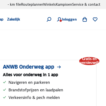
- km file
Routeplanner
Winkels
Kampioen
Service & contact
Inloggen
ap
Zakelijk
Gratis en
vernieuwd!
ANWB Onderweg app
Alles voor onderweg in 1 app
Navigeren en parkeren
Brandstofprijzen en laadpalen
Verkeersinfo & pech melden