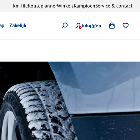
- km file
Routeplanner
Winkels
Kampioen
Service & contact
Inloggen
ap
Zakelijk