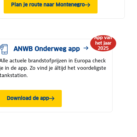
Plan je route naar Montenegro
App van
het jaar
ANWB Onderweg app
2025
Alle actuele brandstofprijzen in Europa check
je in de app. Zo vind je áltijd het voordeligste
tankstation.
Download de app