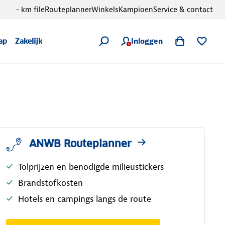
- km file
Routeplanner
Winkels
Kampioen
Service & contact
Inloggen
ap
Zakelijk
ANWB Routeplanner
Tolprijzen en benodigde milieustickers
Brandstofkosten
Hotels en campings langs de route